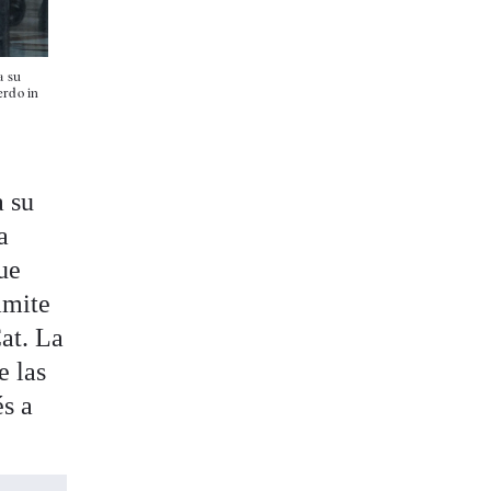
a su
erdo in
a su
a
ue
ámite
at. La
e las
és a