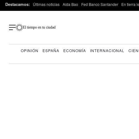
Destacamos:
Últimas noticias
Aída Bao
Fed Banco Santander
En tierra 
El tiempo en tu ciudad
OPINIÓN
ESPAÑA
ECONOMÍA
INTERNACIONAL
CIEN