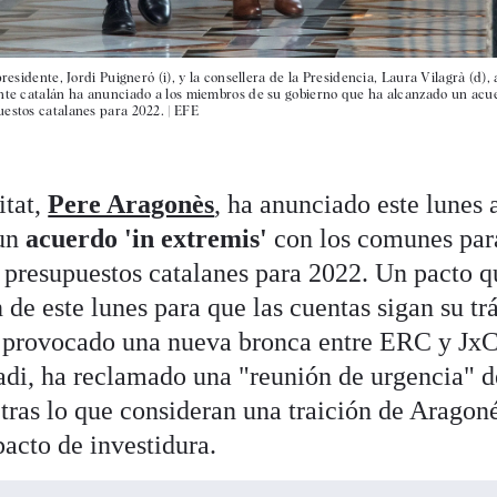
residente, Jordi Puigneró (i), y la consellera de la Presidencia, Laura Vilagrà (d), 
dente catalán ha anunciado a los miembros de su gobierno que ha alcanzado un acu
uestos catalanes para 2022. |
EFE
itat,
Pere Aragonès
, ha anunciado este lunes 
 un
acuerdo 'in extremis'
con los comunes par
s presupuestos catalanes para 2022. Un pacto q
n de este lunes para que las cuentas sigan su tr
a provocado una nueva bronca entre ERC y JxC
tadi, ha reclamado una "reunión de urgencia" d
 tras lo que consideran una traición de Aragon
acto de investidura.