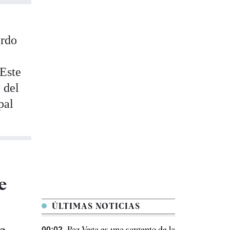
erdo
"Este
 del
pal
e
ÚLTIMAS NOTICIAS
Paz Vega es una sargento de la
00:02