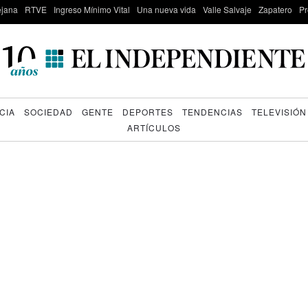
lejana
RTVE
Ingreso Mínimo Vital
Una nueva vida
Valle Salvaje
Zapatero
Pr
CIA
SOCIEDAD
GENTE
DEPORTES
TENDENCIAS
TELEVISIÓN
ARTÍCULOS