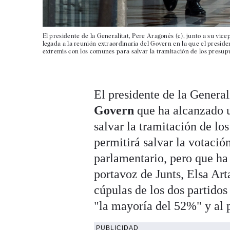
El presidente de la Generalitat, Pere Aragonès (c), junto a su vicep
legada a la reunión extraordinaria del Govern en la que el presi
extremis con los comunes para salvar la tramitación de los presup
El presidente de la General
Govern
que ha alcanzado
salvar la tramitación de lo
permitirá salvar la votació
parlamentario, pero que h
portavoz de Junts, Elsa Ar
cúpulas de los dos partidos
"la mayoría del 52%" y al p
PUBLICIDAD