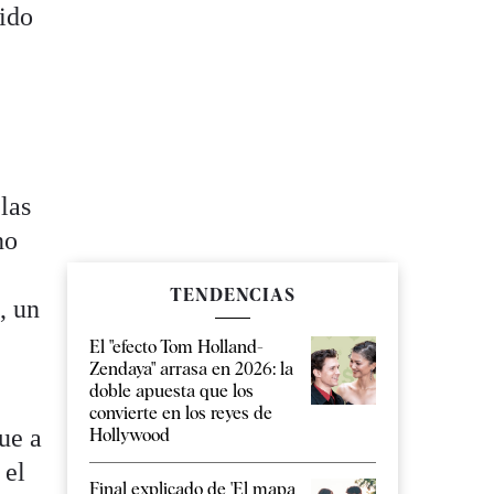
nido
las
no
TENDENCIAS
, un
El "efecto Tom Holland-
Zendaya" arrasa en 2026: la
doble apuesta que los
convierte en los reyes de
ue a
Hollywood
 el
Final explicado de 'El mapa