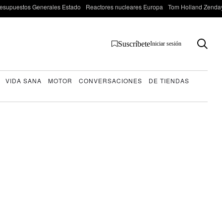
esupuestos Generales Estado
Reactores nucleares Europa
Tom Holland Zenda
Suscríbete
Iniciar sesión
VIDA SANA
MOTOR
CONVERSACIONES
DE TIENDAS