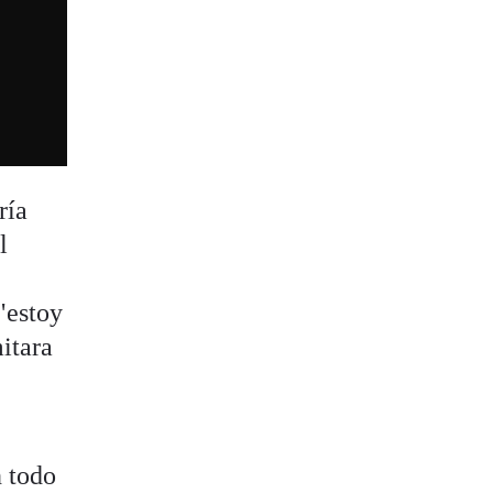
ría
l
n
"estoy
itara
n todo