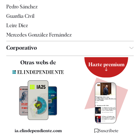
Televisión
Pedro Sánchez
Tendencias
Guardia Civil
Leire Díez
Mercedes González Fernández
Corporativo
Contacto
Otras webs de
Hazte premium
Suscripción
Newsletter
Apps
Quiénes somos
Especificaciones
ia.elindependiente.com
Suscríbete