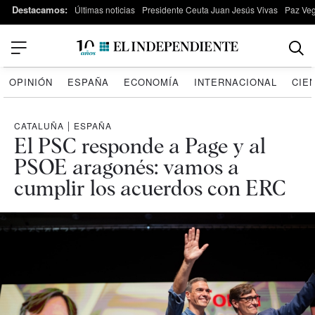
Destacamos:
Últimas noticias
Presidente Ceuta Juan Jesús Vivas
Paz Ve
OPINIÓN
ESPAÑA
ECONOMÍA
INTERNACIONAL
CIE
CATALUÑA
|
ESPAÑA
El PSC responde a Page y al
PSOE aragonés: vamos a
cumplir los acuerdos con ERC