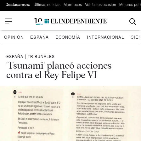
Destacamos:
Últimas noticias
Marruecos
Vehículos ocasión
Mejores pelí
OPINIÓN
ESPAÑA
ECONOMÍA
INTERNACIONAL
CIE
ESPAÑA
|
TRIBUNALES
'Tsunami' planeó acciones
contra el Rey Felipe VI