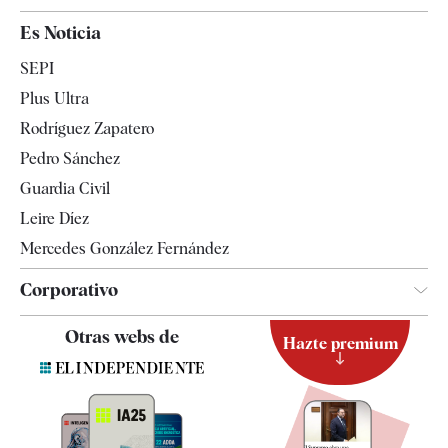
España
Es Noticia
Economía
SEPI
Internacional
Plus Ultra
Gente
Rodríguez Zapatero
Televisión
Pedro Sánchez
Tendencias
Guardia Civil
Leire Díez
Mercedes González Fernández
Corporativo
Contacto
Otras webs de
Hazte premium
Suscripción
Newsletter
Apps
Quiénes somos