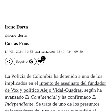
Irene Dorta
@irene_dorta
Carlos Frías
17 / 01 / 2024 - 19: 53
18 / 01 / 24 - 09: 30
ACTUALIZADO
1
Seguir en
La Policía de Colombia ha detenido a uno de los
implicados en el
intento de asesinato del fundador
de Vox y político Alejo Vidal-Quadras
, según ha
avanzado
El Confidencial
y ha confirmado
El
Independiente
. Se trata de uno de los presuntos
colaboradores del tiro en la cara que sufrió el