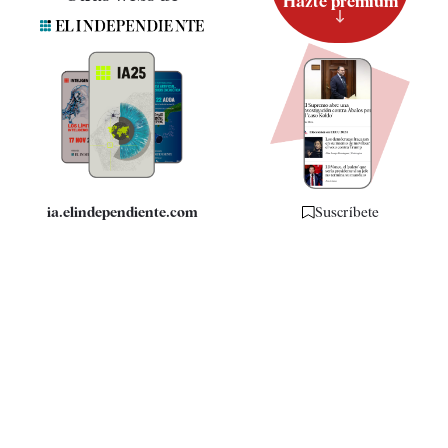
Hazte premium
Suscripción
Newsletter
Apps
Quiénes somos
Especificaciones
ia.elindependiente.com
Suscríbete
Apúntate a nuestra Newsletter y entérate de lo que
está pasando
Apúntate