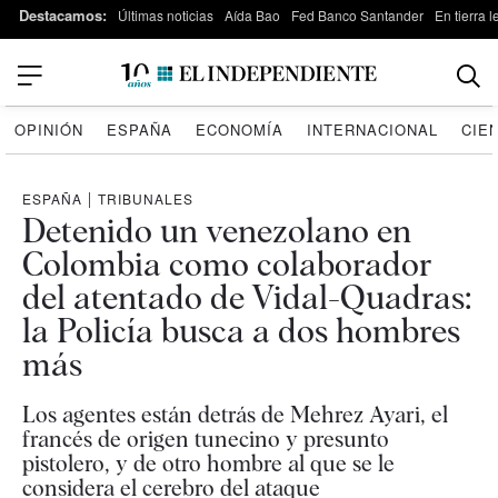
Destacamos:
Últimas noticias
Aída Bao
Fed Banco Santander
En tierra 
OPINIÓN
ESPAÑA
ECONOMÍA
INTERNACIONAL
CIE
ESPAÑA
|
TRIBUNALES
Detenido un venezolano en
Colombia como colaborador
del atentado de Vidal-Quadras:
la Policía busca a dos hombres
más
Los agentes están detrás de Mehrez Ayari, el
francés de origen tunecino y presunto
pistolero, y de otro hombre al que se le
considera el cerebro del ataque