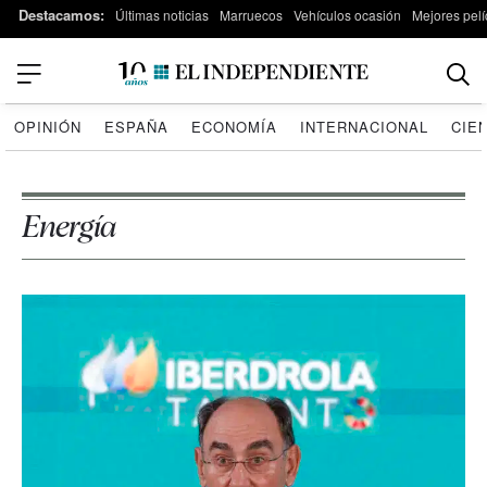
Destacamos:
Últimas noticias
Marruecos
Vehículos ocasión
Mejores pelí
OPINIÓN
ESPAÑA
ECONOMÍA
INTERNACIONAL
CIE
Energía