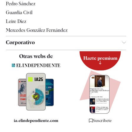
Pedro Sánchez
Tendencias
Guardia Civil
Leire Díez
Mercedes González Fernández
Corporativo
Contacto
Otras webs de
Hazte premium
Suscripción
Newsletter
Apps
Quiénes somos
Especificaciones
ia.elindependiente.com
Suscríbete