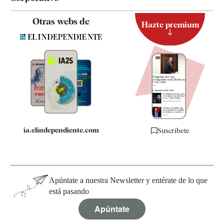
Contacto
Otras webs de
Hazte premium
Suscripción
Newsletter
Apps
Quiénes somos
Especificaciones
ia.elindependiente.com
Suscríbete
Apúntate a nuestra Newsletter y entérate de lo que
está pasando
Apúntate