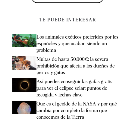
TE PUEDE INTERESAR
Los animales exóticos preferidos por los
españoles y que acaban siendo un
problema
Multas de hasta 50.000€: la severa
prohibición que afecta a los dueños de
perros y gatos
Así puedes conseguir las gafas gratis
para ver el eclipse solar: puntos de
recogida y fechas clave
Qué es el geoide de la NASA y por qué
cambia por completo la forma que
conocemos de la Tierra