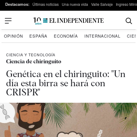
Destacamos:
Últimas noticias
Una nueva vida
Valle Salvaje
Ingreso Míni
OPINIÓN
ESPAÑA
ECONOMÍA
INTERNACIONAL
CIE
CIENCIA Y TECNOLOGÍA
Ciencia de chiringuito
Genética en el chiringuito: "Un
día esta birra se hará con
CRISPR"