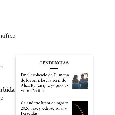
ntífico
TENDENCIAS
us
Final explicado de 'El mapa
de los anhelos', la serie de
n
Alice Kellen que ya puedes
orbida
ver en Netflix
no
Calendario lunar de agosto
2026: fases, eclipse solar y
Perseidas