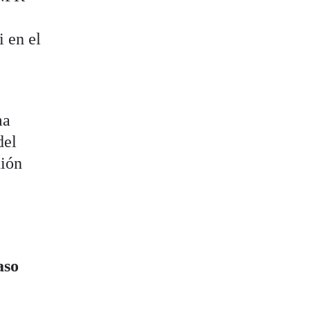
i en el
ma
del
nión
aso