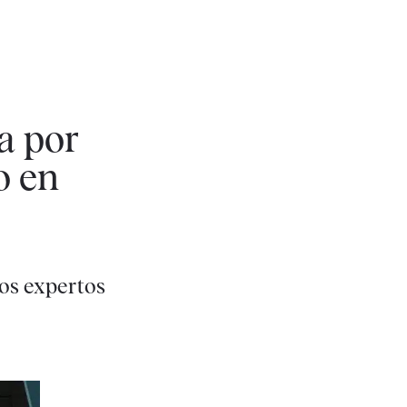
a por
o en
os expertos