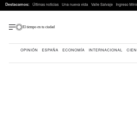
Destacamos:
Últimas noticias
Una nueva vida
Valle Salvaje
Ingreso Míni
El tiempo en tu ciudad
OPINIÓN
ESPAÑA
ECONOMÍA
INTERNACIONAL
CIEN