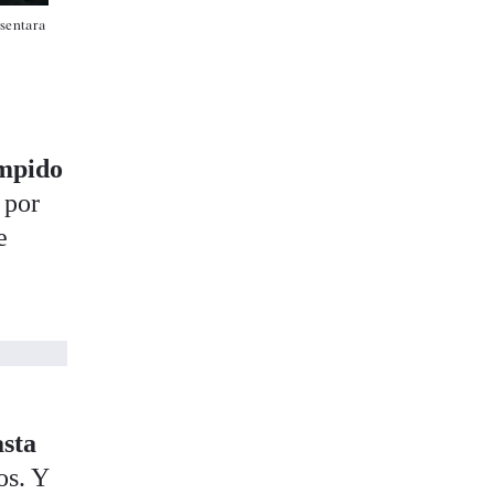
esentara
umpido
 por
e
asta
os. Y