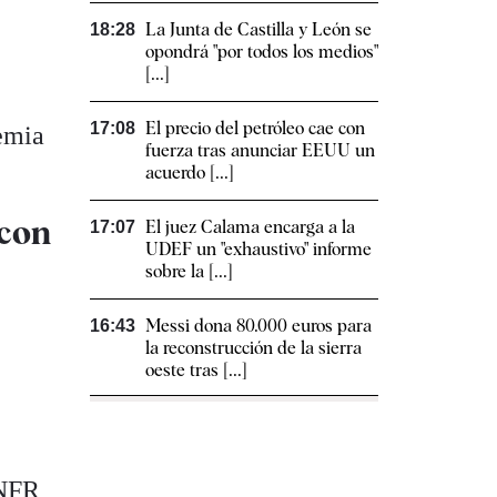
La Junta de Castilla y León se
18:28
opondrá "por todos los medios"
[...]
El precio del petróleo cae con
17:08
demia
fuerza tras anunciar EEUU un
acuerdo [...]
 con
El juez Calama encarga a la
17:07
UDEF un "exhaustivo" informe
sobre la [...]
Messi dona 80.000 euros para
16:43
la reconstrucción de la sierra
s
oeste tras [...]
ANFR