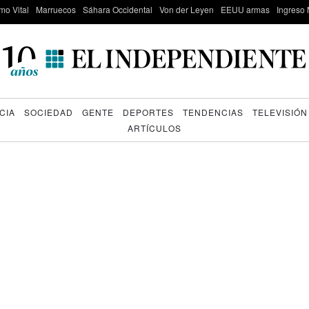
mo Vital
Marruecos
Sáhara Occidental
Von der Leyen
EEUU armas
Ingreso 
CIA
SOCIEDAD
GENTE
DEPORTES
TENDENCIAS
TELEVISIÓN
ARTÍCULOS