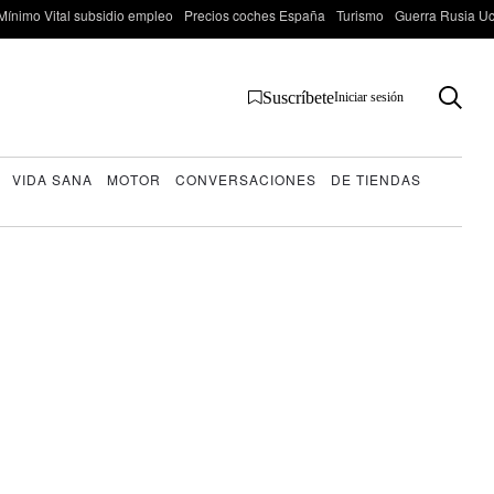
Mínimo Vital subsidio empleo
Precios coches España
Turismo
Guerra Rusia Ucr
Suscríbete
Iniciar sesión
VIDA SANA
MOTOR
CONVERSACIONES
DE TIENDAS