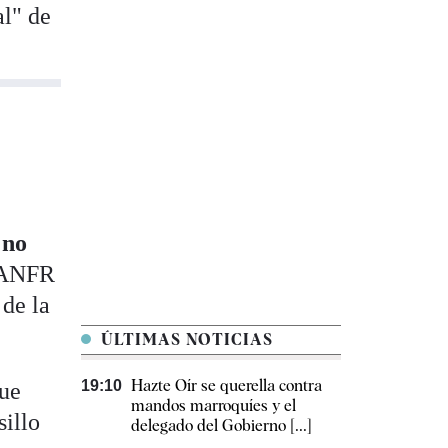
al" de
2
no
, ANFR
 de la
ÚLTIMAS NOTICIAS
Hazte Oír se querella contra
19:10
que
mandos marroquíes y el
sillo
delegado del Gobierno [...]