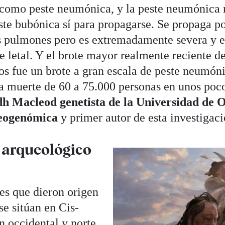
 como peste neumónica, y la peste neumónica n
ste bubónica sí para propagarse. Se propaga po
s pulmones pero es extremadamente severa y e
letal. Y el brote mayor realmente reciente de
os fue un brote a gran escala de peste neumón
la muerte de 60 a 75.000 personas en unos poc
h Macleod genetista de la Universidad de 
leogenómica
y primer autor de esta investigaci
arqueológico
es que dieron origen
se sitúan en Cis-
n occidental y norte