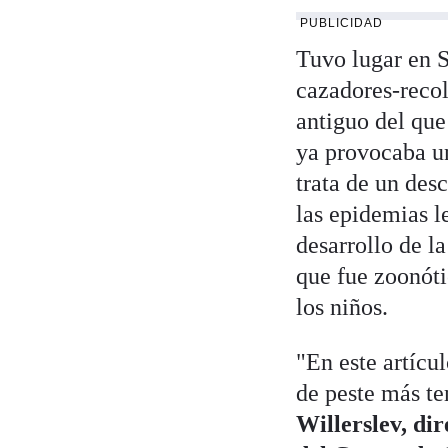
PUBLICIDAD
Tuvo lugar en S
cazadores-reco
antiguo del que
ya provocaba un
trata de un des
las epidemias l
desarrollo de l
que fue zoonóti
los niños.
"En este artícu
de peste más te
Willerslev, dir