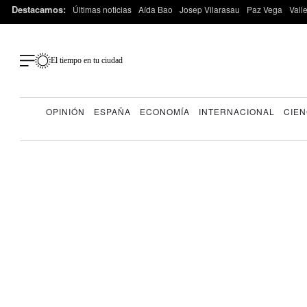
Destacamos:
Últimas noticias
Aída Bao
Josep Vilarasau
Paz Vega
Vall
El tiempo en tu ciudad
OPINIÓN
ESPAÑA
ECONOMÍA
INTERNACIONAL
CIEN