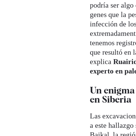
podría ser algo
genes que la pe
infección de lo
extremadamente 
tenemos registr
que resultó en 
explica
Ruairid
experto en pa
Un enigma 
en Siberia
Las excavacion
a este hallazgo 
Baikal, la regió