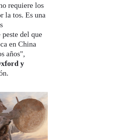
o requiere los
r la tos. Es una
s
 peste del que
ica en China
os años",
Oxford y
ón.