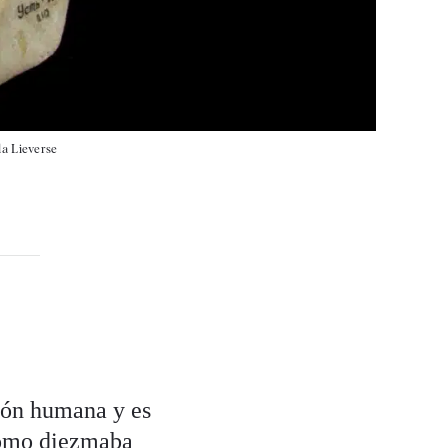
a Lieverse
ción humana y es
 cómo diezmaba