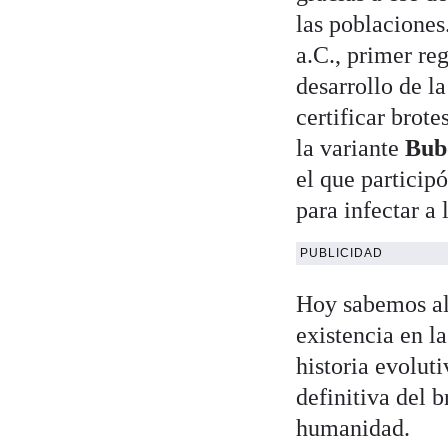
las poblacione
a.C., primer re
desarrollo de l
certificar brot
la variante
Bub
el que particip
para infectar a
PUBLICIDAD
Hoy sabemos alg
existencia en l
historia evolut
definitiva del 
humanidad.