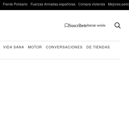
Frente Polisario
Fuerzas Armadas españolas
Compra vivienda
Mejores pelí
Suscríbete
Iniciar sesión
VIDA SANA
MOTOR
CONVERSACIONES
DE TIENDAS