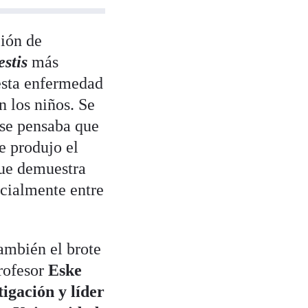
ción de
estis
más
 esta enfermedad
 los niños. Se
 se pensaba que
e produjo el
que demuestra
cialmente entre
también el brote
profesor
Eske
tigación y líder