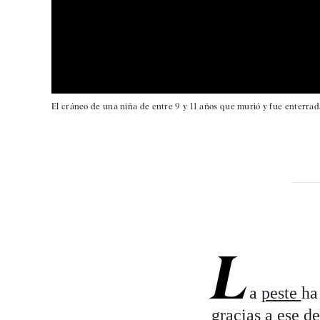
El cráneo de una niña de entre 9 y 11 años que murió y fue enterrada 
L
a
peste
ha
gracias a ese d