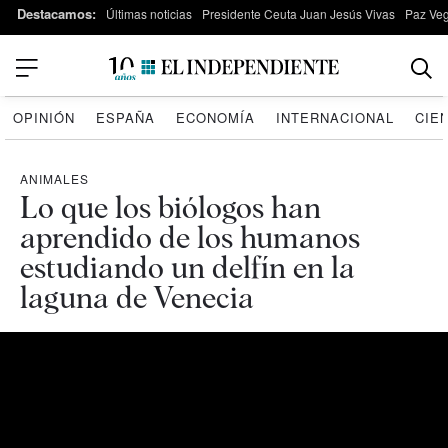
Destacamos:
Últimas noticias
Presidente Ceuta Juan Jesús Vivas
Paz Ve
OPINIÓN
ESPAÑA
ECONOMÍA
INTERNACIONAL
CIE
ANIMALES
Lo que los biólogos han
aprendido de los humanos
estudiando un delfín en la
laguna de Venecia