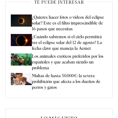
TE PUEDE INTERESAR
¿Quieres hacer fotos o vídeos del eclipse
solar? Este es el filtro imprescindible de
16 pasos que necesitas
¿Cuándo sabremos si el cielo permitirá
ver el eclipse solar del 12 de agosto? La
fecha clave que maneja la Aemet
Los animales exóticos preferidos por los
españoles y que acaban siendo un
problema
Multas de hasta 50.000€: la severa
prohibición que afecta a los dueños de
perros y gatos