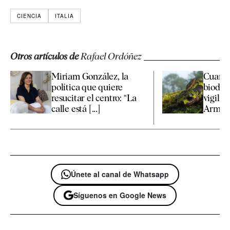
CIENCIA
ITALIA
Otros artículos de
Rafael Ordóñez
Miriam González, la
Cuarte
política que quiere
biodive
resucitar el centro: “La
vigilan
calle está [...]
Armada
Únete al canal de Whatsapp
Síguenos en Google News