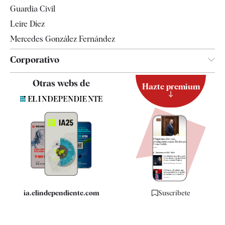
Tendencias
Guardia Civil
Leire Díez
Mercedes González Fernández
Corporativo
Contacto
Otras webs de
Hazte premium
Suscripción
Newsletter
Apps
Quiénes somos
Especificaciones
ia.elindependiente.com
Suscríbete