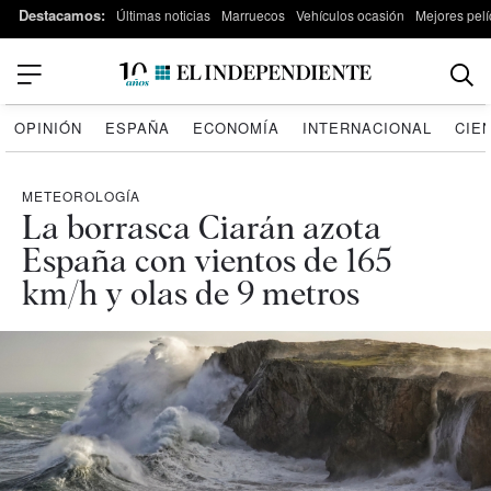
Destacamos:
Últimas noticias
Marruecos
Vehículos ocasión
Mejores pelí
OPINIÓN
ESPAÑA
ECONOMÍA
INTERNACIONAL
CIE
METEOROLOGÍA
La borrasca Ciarán azota
España con vientos de 165
km/h y olas de 9 metros