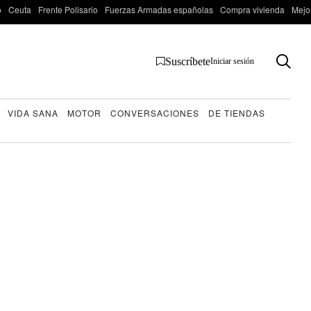
o
Ceuta
Frente Polisario
Fuerzas Armadas españolas
Compra vivienda
Mejo
Suscríbete
Iniciar sesión
VIDA SANA
MOTOR
CONVERSACIONES
DE TIENDAS