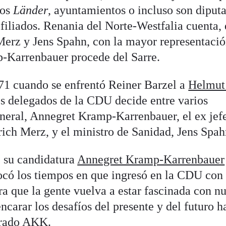
los
Länder
, ayuntamientos o incluso son diput
filiados. Renania del Norte-Westfalia cuenta,
erz y Jens Spahn, con la mayor representació
-Karrenbauer procede del Sarre.
71 cuando se enfrentó Reiner Barzel a
Helmut
os delegados de la CDU decide entre varios
eneral, Annegret Kramp-Karrenbauer, el ex jef
rich Merz, y el ministro de Sanidad, Jens Spah
 su candidatura
Annegret Kramp-Karrenbauer
vocó los tiempos en que ingresó en la CDU con
a que la gente vuelva a estar fascinada con nu
ncarar los desafíos del presente y del futuro h
erado AKK.