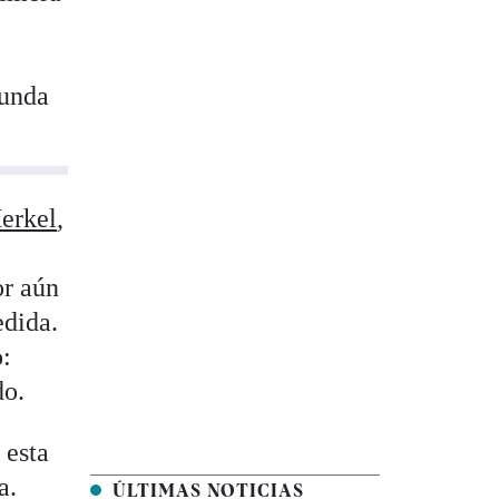
gunda
Merkel
,
or aún
edida.
o:
do.
 esta
a.
ÚLTIMAS NOTICIAS