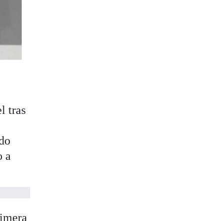
l tras
ido
o a
rimera