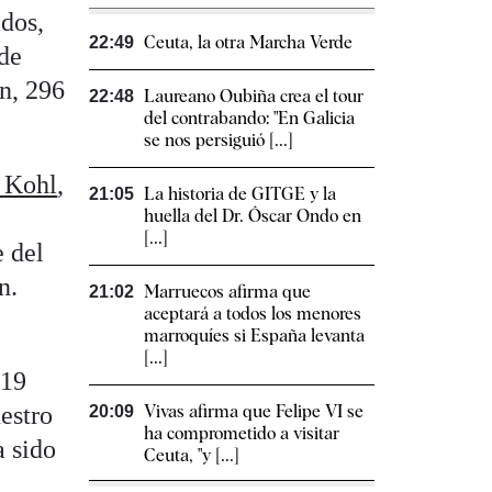
ados,
Ceuta, la otra Marcha Verde
22:49
 de
n, 296
Laureano Oubiña crea el tour
22:48
del contrabando: "En Galicia
se nos persiguió [...]
 Kohl
,
La historia de GITGE y la
21:05
huella del Dr. Óscar Ondo en
[...]
e del
n.
Marruecos afirma que
21:02
aceptará a todos los menores
marroquíes si España levanta
[...]
 19
estro
Vivas afirma que Felipe VI se
20:09
ha comprometido a visitar
a sido
Ceuta, "y [...]