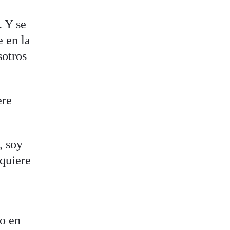
. Y se
e en la
sotros
ere
, soy
 quiere
do en