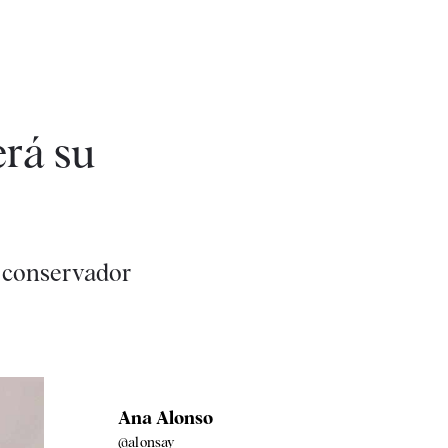
erá su
l conservador
Ana Alonso
@alonsay