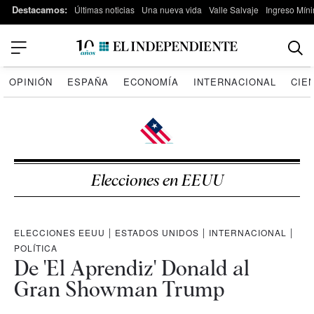
Destacamos:
Últimas noticias
Una nueva vida
Valle Salvaje
Ingreso Míni
OPINIÓN
ESPAÑA
ECONOMÍA
INTERNACIONAL
CIE
Elecciones en EEUU
ELECCIONES EEUU
|
ESTADOS UNIDOS
|
INTERNACIONAL
|
POLÍTICA
De 'El Aprendiz' Donald al
Gran Showman Trump