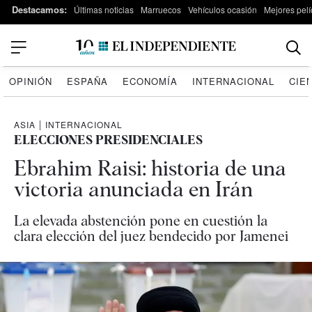
Destacamos:
Últimas noticias
Marruecos
Vehículos ocasión
Mejores pelí
OPINIÓN
ESPAÑA
ECONOMÍA
INTERNACIONAL
CIE
ASIA
|
INTERNACIONAL
ELECCIONES PRESIDENCIALES
Ebrahim Raisi: historia de una
victoria anunciada en Irán
La elevada abstención pone en cuestión la
clara elección del juez bendecido por Jamenei