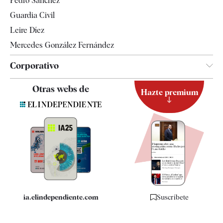
Pedro Sánchez
Tendencias
Guardia Civil
Leire Díez
Mercedes González Fernández
Corporativo
Contacto
Otras webs de
Hazte premium
Suscripción
Newsletter
Apps
Quiénes somos
Especificaciones
ia.elindependiente.com
Suscríbete