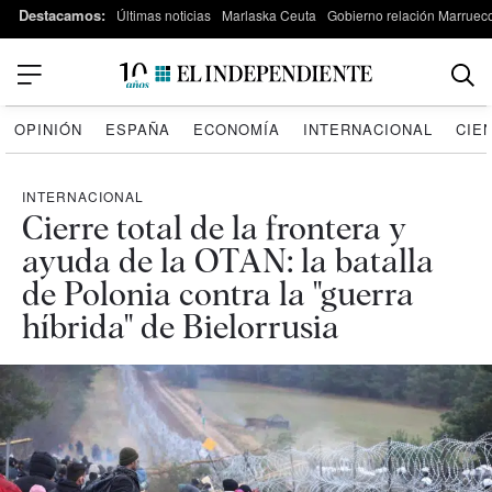
Destacamos:
Últimas noticias
Marlaska Ceuta
Gobierno relación Marruec
OPINIÓN
ESPAÑA
ECONOMÍA
INTERNACIONAL
CIE
INTERNACIONAL
Cierre total de la frontera y
ayuda de la OTAN: la batalla
de Polonia contra la "guerra
híbrida" de Bielorrusia