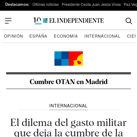
Destacamos:
Últimas noticias
Presidente Ceuta Juan Jesús Vivas
Paz Ve
OPINIÓN
ESPAÑA
ECONOMÍA
INTERNACIONAL
CIE
Cumbre OTAN en Madrid
INTERNACIONAL
El dilema del gasto militar
que deja la cumbre de la