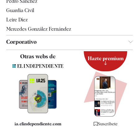
Pedro Sánchez
Tendencias
Guardia Civil
Leire Díez
Mercedes González Fernández
Corporativo
Contacto
Otras webs de
Hazte premium
Suscripción
Newsletter
Apps
Quiénes somos
Especificaciones
ia.elindependiente.com
Suscríbete