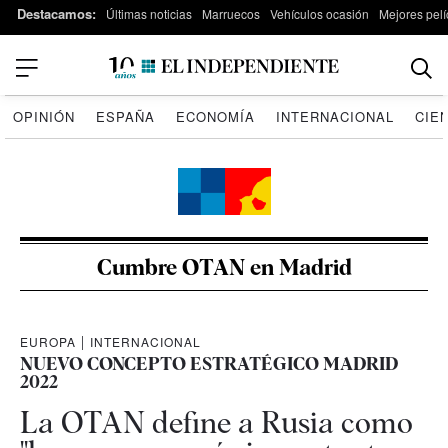
Destacamos:
Últimas noticias
Marruecos
Vehículos ocasión
Mejores pelí
OPINIÓN
ESPAÑA
ECONOMÍA
INTERNACIONAL
CIE
Cumbre OTAN en Madrid
EUROPA
|
INTERNACIONAL
NUEVO CONCEPTO ESTRATÉGICO MADRID
2022
La OTAN define a Rusia como