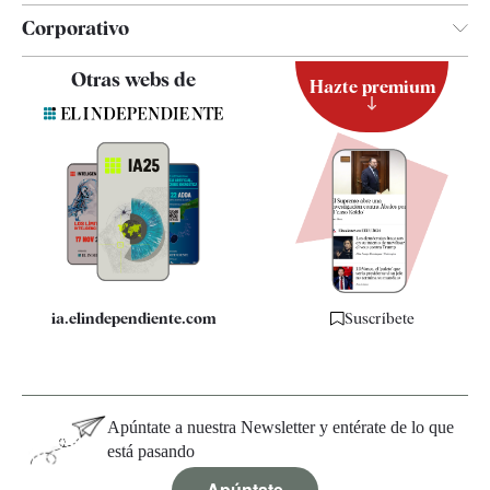
Corporativo
Contacto
Otras webs de
Hazte premium
Suscripción
Newsletter
Apps
Quiénes somos
Especificaciones
ia.elindependiente.com
Suscríbete
Apúntate a nuestra Newsletter y entérate de lo que
está pasando
Apúntate