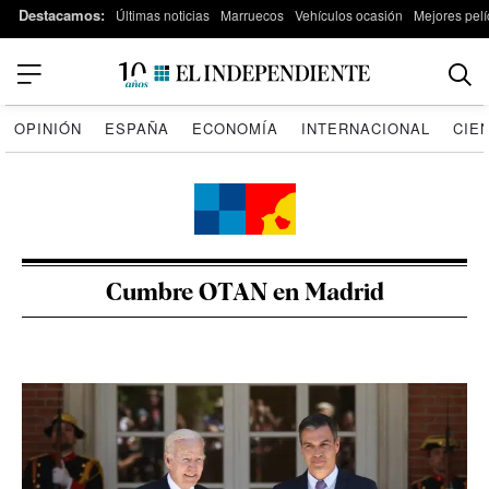
Destacamos:
Últimas noticias
Marruecos
Vehículos ocasión
Mejores pelí
OPINIÓN
ESPAÑA
ECONOMÍA
INTERNACIONAL
CIE
Cumbre OTAN en Madrid