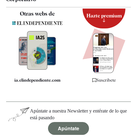
Contacto
Otras webs de
Hazte premium
Suscripción
Newsletter
Apps
Quiénes somos
Especificaciones
ia.elindependiente.com
Suscríbete
Apúntate a nuestra Newsletter y entérate de lo que
está pasando
Apúntate