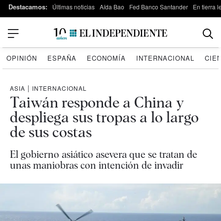
Destacamos:
Últimas noticias
Aída Bao
Fed Banco Santander
En tierra 
OPINIÓN
ESPAÑA
ECONOMÍA
INTERNACIONAL
CIE
ASIA
|
INTERNACIONAL
Taiwán responde a China y
despliega sus tropas a lo largo
de sus costas
El gobierno asiático asevera que se tratan de
unas maniobras con intención de invadir