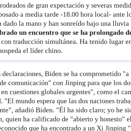
 rodeados de gran expectación y severas medid
posado a media tarde -18.00 hora local- ante lo
 dado la mano y han sonreído bajo una lluvia 
brado un encuentro que se ha prolongado du
, con traducción simultánea. Ha tenido lugar en
hospeda el líder chino.
s declaraciones, Biden se ha comprometido "a
a de comunicación" con Jinping para que los do
s en cuestiones globales urgentes", como el ca
d. "El mundo espera que las dos naciones traba
te", añadió Biden. "Él ha sido claro; yo he si
, quien ha calificado de "abierto y honesto" e
econocido que ha encontrado a un Xi Jinping