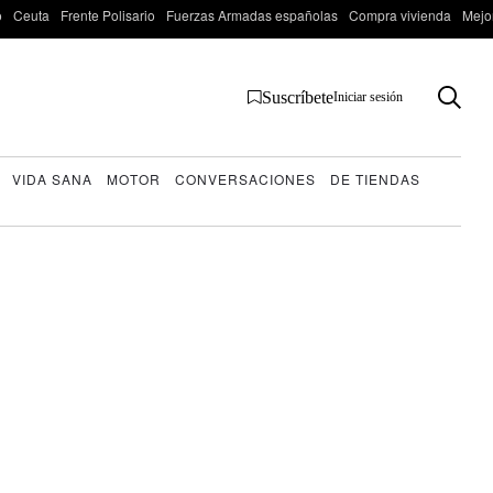
o
Ceuta
Frente Polisario
Fuerzas Armadas españolas
Compra vivienda
Mejo
Suscríbete
Iniciar sesión
VIDA SANA
MOTOR
CONVERSACIONES
DE TIENDAS