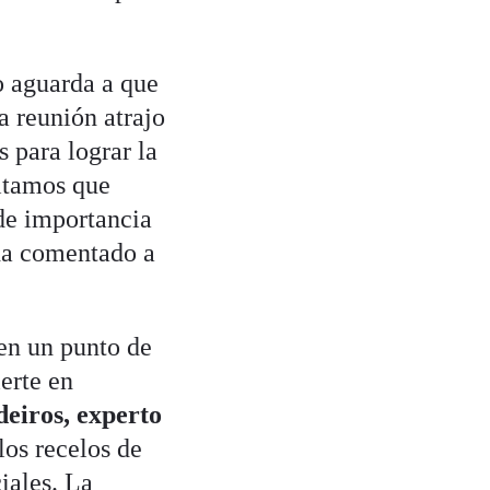
o aguarda a que
 reunión atrajo
 para lograr la
sitamos que
 de importancia
 ha comentado a
en un punto de
ierte en
eiros, experto
los recelos de
iales. La