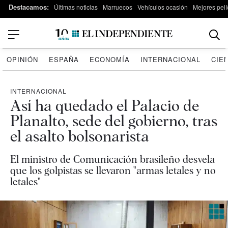
Destacamos:
Últimas noticias
Marruecos
Vehículos ocasión
Mejores pelí
OPINIÓN
ESPAÑA
ECONOMÍA
INTERNACIONAL
CIE
INTERNACIONAL
Así ha quedado el Palacio de
Planalto, sede del gobierno, tras
el asalto bolsonarista
El ministro de Comunicación brasileño desvela
que los golpistas se llevaron "armas letales y no
letales"