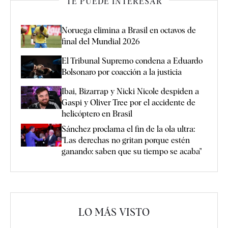
TE PUEDE INTERESAR
Noruega elimina a Brasil en octavos de
final del Mundial 2026
El Tribunal Supremo condena a Eduardo
Bolsonaro por coacción a la justicia
Ibai, Bizarrap y Nicki Nicole despiden a
Gaspi y Oliver Tree por el accidente de
helicóptero en Brasil
Sánchez proclama el fin de la ola ultra:
"Las derechas no gritan porque estén
ganando: saben que su tiempo se acaba"
LO MÁS VISTO