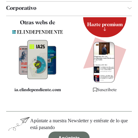
Corporativo
Contacto
Otras webs de
Hazte premium
Suscripción
Newsletter
Apps
Quiénes somos
Especificaciones
ia.elindependiente.com
Suscríbete
Apúntate a nuestra Newsletter y entérate de lo que
está pasando
Apúntate