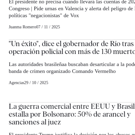
El presidente no precisa cuándo llevará las cuentas de 20
Congreso | Pide urnas en Valencia y alerta del peligro de 
políticas "negacionistas" de Vox
Juanma Romero
07 / 11 / 2025
"Un éxito", dice el gobernador de Río tras 
operación policial con más de 130 muert
Las autoridades brasileñaa buscaban desarticular a la pod
banda de crimen organizado Comando Vermelho
Agencias
29 / 10 / 2025
La guerra comercial entre EEUU y Brasil
estalla por Bolsonaro: 50% de arancel y
sanciones al juez
El presidente Trump justifica la decisión por los abusos 