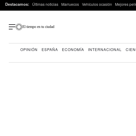
Destacamos:
Últimas noticias
Marruecos
Vehículos ocasión
Mejores pelí
El tiempo en tu ciudad
OPINIÓN
ESPAÑA
ECONOMÍA
INTERNACIONAL
CIEN