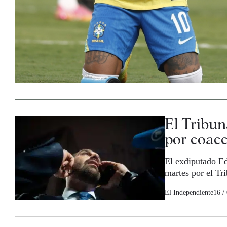
El Tribu
por coacci
El exdiputado Ed
martes por el Tr
El Independiente
16 /