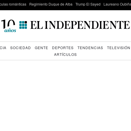
culas románticas
Regimiento Duque de Alba
Trump El Sayed
Laureano Oubiña
CIA
SOCIEDAD
GENTE
DEPORTES
TENDENCIAS
TELEVISIÓN
ARTÍCULOS