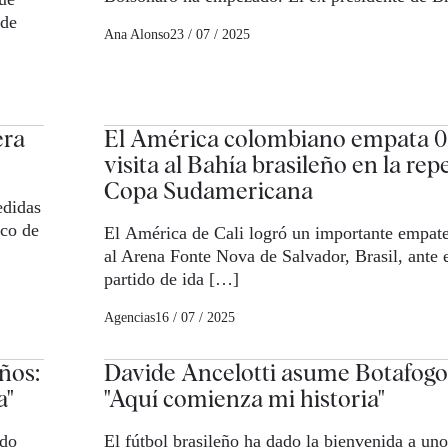
 de
Ana Alonso
23 / 07 / 2025
era
El América colombiano empata 0
visita al Bahía brasileño en la rep
Copa Sudamericana
edidas
rco de
El América de Cali logró un importante empate 
al Arena Fonte Nova de Salvador, Brasil, ante e
partido de ida […]
Agencias
16 / 07 / 2025
eños:
Davide Ancelotti asume Botafogo
a"
"Aquí comienza mi historia"
ado
El fútbol brasileño ha dado la bienvenida a un