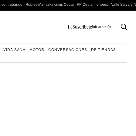
 contrabando
Robles Marlaska crisis Ceuta
PP Ceuta menores
Valle Salvaje N
Suscríbete
Iniciar sesión
VIDA SANA
MOTOR
CONVERSACIONES
DE TIENDAS