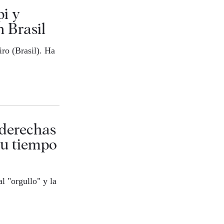
pi y
n Brasil
ro (Brasil). Ha
 derechas
su tiempo
l "orgullo" y la