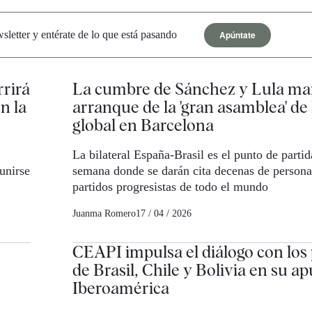
Apúntate
letter y entérate de lo que está pasando
rrirá
La cumbre de Sánchez y Lula mar
n la
arranque de la 'gran asamblea' de 
global en Barcelona
La bilateral España-Brasil es el punto de partid
unirse
semana donde se darán cita decenas de persona
partidos progresistas de todo el mundo
Juanma Romero
17 / 04 / 2026
CEAPI impulsa el diálogo con los
de Brasil, Chile y Bolivia en su a
Iberoamérica