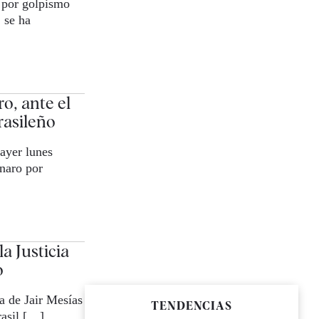
o por golpismo
 se ha
o, ante el
rasileño
ayer lunes
onaro por
a Justicia
o
a de Jair Mesías
TENDENCIAS
rasil […]