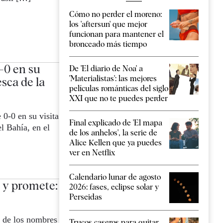
Cómo no perder el moreno:
los 'aftersun' que mejor
funcionan para mantener el
bronceado más tiempo
-0 en su
De 'El diario de Noa' a
'Materialistas': las mejores
esca de la
películas románticas del siglo
XXI que no te puedes perder
0-0 en su visita
Final explicado de 'El mapa
l Bahía, en el
de los anhelos', la serie de
Alice Kellen que ya puedes
ver en Netflix
Calendario lunar de agosto
 y promete:
2026: fases, eclipse solar y
Perseidas
o de los nombres
Trucos caseros para quitar