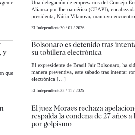
 Agente
Una delegación de empresarios del Consejo Em
Alianza por Iberoamérica (CEAPI), encabezada
presidenta, Núria Vilanova, mantuvo encuentr
El Independiente
30 / 01 / 2026
r
Bolsonaro es detenido tras inten
, y
su tobillera electrónica
El expresidente de Brasil Jair Bolsonaro, ha si
manera preventiva, este sábado tras intentar rom
 en que
electrónica […]
El Independiente
22 / 11 / 2025
en
El juez Moraes rechaza apelacion
respalda la condena de 27 años a
por golpismo