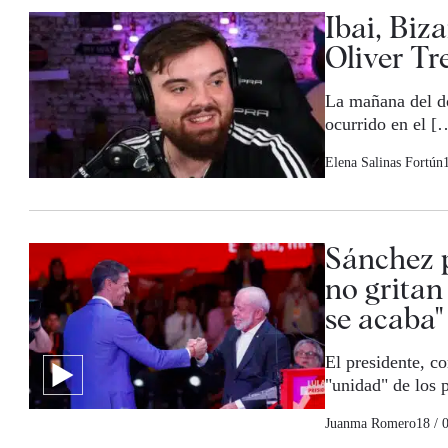
Ibai, Biz
Oliver Tr
La mañana del do
ocurrido en el [
Elena Salinas Fortún
Sánchez p
no gritan
se acaba"
El presidente, co
"unidad" de los p
Juanma Romero
18 / 