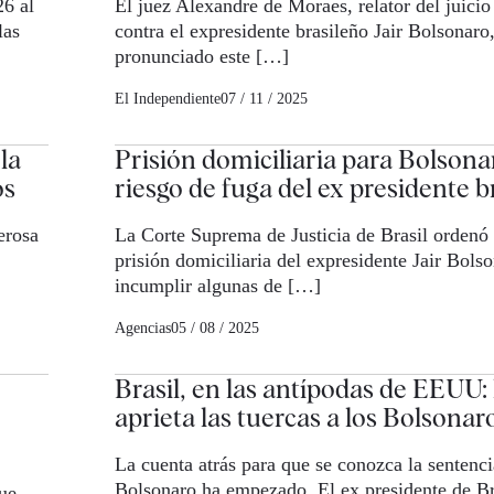
26 al
El juez Alexandre de Moraes, relator del juici
las
contra el expresidente brasileño Jair Bolsonaro,
pronunciado este […]
El Independiente
07 / 11 / 2025
la
Prisión domiciliaria para Bolsonar
os
riesgo de fuga del ex presidente b
erosa
La Corte Suprema de Justicia de Brasil ordenó 
prisión domiciliaria del expresidente Jair Bols
incumplir algunas de […]
Agencias
05 / 08 / 2025
Brasil, en las antípodas de EEUU: l
aprieta las tuercas a los Bolsonar
La cuenta atrás para que se conozca la sentenci
Bolsonaro ha empezado. El ex presidente de B
que