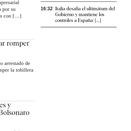
presarial
Italia desafía el ultimátum del
 por su
16:32
Gobierno y mantiene los
os con […]
controles a España: [...]
tar romper
do arrestado de
per la tobillera
es y
 Bolsonaro