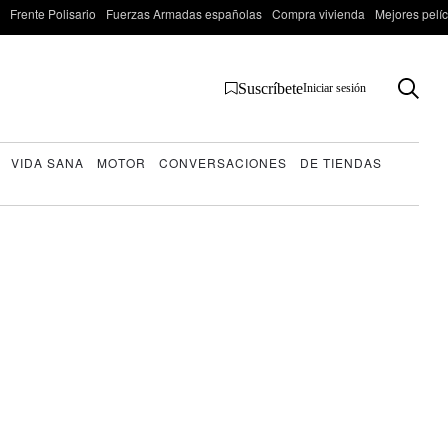
Frente Polisario
Fuerzas Armadas españolas
Compra vivienda
Mejores pelí
Suscríbete
Iniciar sesión
VIDA SANA
MOTOR
CONVERSACIONES
DE TIENDAS