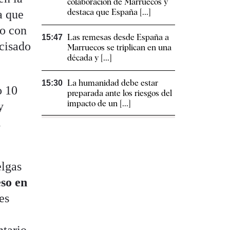
colaboración de Marruecos y
destaca que España [...]
a que
po con
Las remesas desde España a
15:47
ecisado
Marruecos se triplican en una
década y [...]
La humanidad debe estar
15:30
o 10
preparada ante los riesgos del
impacto de un [...]
y
a
elgas
so en
es