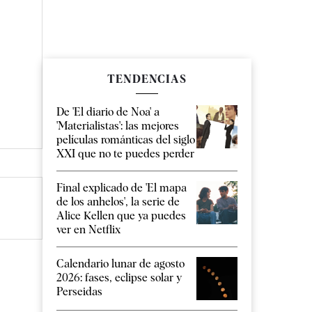
TENDENCIAS
De 'El diario de Noa' a
'Materialistas': las mejores
películas románticas del siglo
XXI que no te puedes perder
Final explicado de 'El mapa
de los anhelos', la serie de
Alice Kellen que ya puedes
ver en Netflix
Calendario lunar de agosto
2026: fases, eclipse solar y
Perseidas