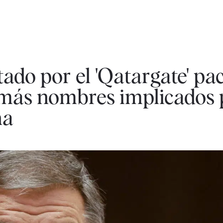
ado por el 'Qatargate' pac
r más nombres implicados
na