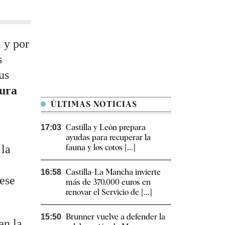
 y por
s
us
tura
ÚLTIMAS NOTICIAS
Castilla y León prepara
17:03
ayudas para recuperar la
 la
fauna y los cotos [...]
Castilla-La Mancha invierte
16:58
iese
más de 370.000 euros en
renovar el Servicio de [...]
Brunner vuelve a defender la
15:50
en la