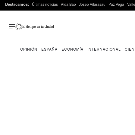
Destacamos:
Últimas noticias
Aída Bao
Josep Vilarasau
Paz Vega
Vall
El tiempo en tu ciudad
OPINIÓN
ESPAÑA
ECONOMÍA
INTERNACIONAL
CIEN