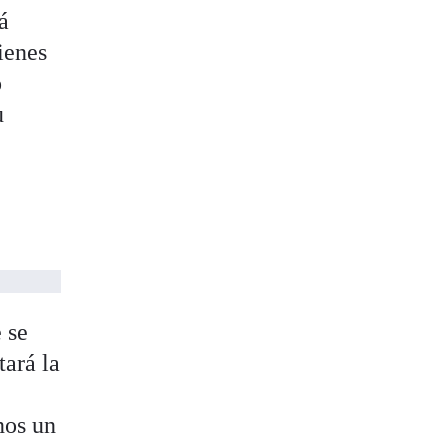
rá
ienes
o
u
 se
tará la
nos un