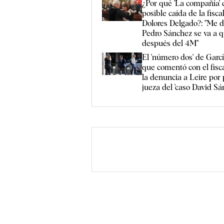
¿Por qué 'La compañía' c
posible caída de la fisca
Dolores Delgado?: "Me 
Pedro Sánchez se va a q
después del 4M"
El 'número dos' de Garc
que comentó con el fisc
la denuncia a Leire por 
jueza del 'caso David Sá