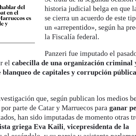
 hablar del
historia judicial belga en que l
at en el
se cierra un acuerdo de este ti
Marruecos es
le y
un «arrepentido», según ha pr
la Fiscalía federal.
Panzeri fue imputado el pasad
r el
cabecilla de una organización criminal
e
blanqueo de capitales y corrupción públic
vestigación que, según publican los medios b
 por parte de Catar y Marruecos para
ganar pe
tados, han sido imputadas de momento otras tr
lista griega Eva Kaili
,
vicepresidenta de la