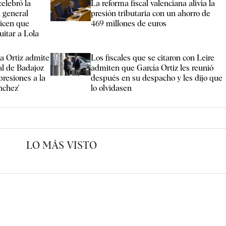
elebró la
La reforma fiscal valenciana alivia la
l general
presión tributaria con un ahorro de
dicen que
469 millones de euros
uitar a Lola
ía Ortiz admite
Los fiscales que se citaron con Leire
al de Badajoz
admiten que García Ortiz les reunió
presiones a la
después en su despacho y les dijo que
nchez'
lo olvidasen
LO MÁS VISTO