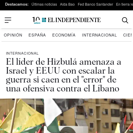
Destacamos:
Últimas noticias
Aída Bao
Fed Banco Santander
En tierra 
OPINIÓN
ESPAÑA
ECONOMÍA
INTERNACIONAL
CIE
INTERNACIONAL
El líder de Hizbulá amenaza a
Israel y EEUU con escalar la
guerra si caen en el "error" de
una ofensiva contra el Líbano