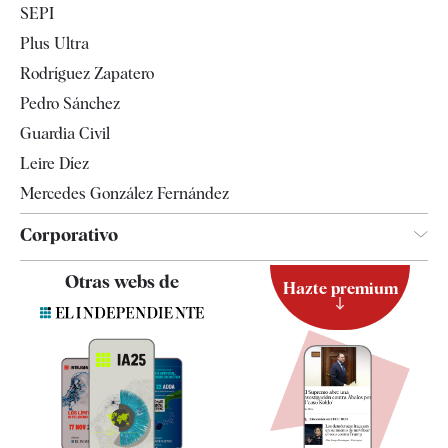
SEPI
Internacional
Plus Ultra
Gente
Rodríguez Zapatero
Televisión
Pedro Sánchez
Tendencias
Guardia Civil
Leire Díez
Mercedes González Fernández
Corporativo
Contacto
Otras webs de
Hazte premium
Suscripción
Newsletter
Apps
Quiénes somos
Especificaciones