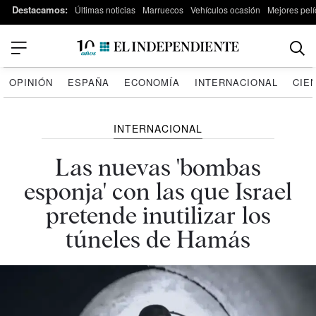
Destacamos:
Últimas noticias
Marruecos
Vehículos ocasión
Mejores pelí
OPINIÓN
ESPAÑA
ECONOMÍA
INTERNACIONAL
CIE
INTERNACIONAL
Las nuevas 'bombas
esponja' con las que Israel
pretende inutilizar los
túneles de Hamás