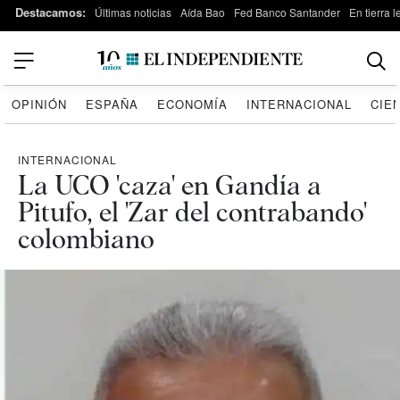
Destacamos:
Últimas noticias
Aída Bao
Fed Banco Santander
En tierra 
OPINIÓN
ESPAÑA
ECONOMÍA
INTERNACIONAL
CIE
INTERNACIONAL
La UCO 'caza' en Gandía a
Pitufo, el 'Zar del contrabando'
colombiano