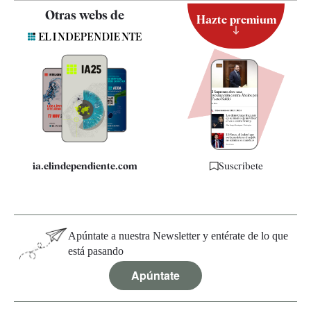
Contacto
Otras webs de
Hazte premium
Suscripción
Newsletter
Apps
Quiénes somos
Especificaciones
ia.elindependiente.com
Suscríbete
Apúntate a nuestra Newsletter y entérate de lo que
está pasando
Apúntate