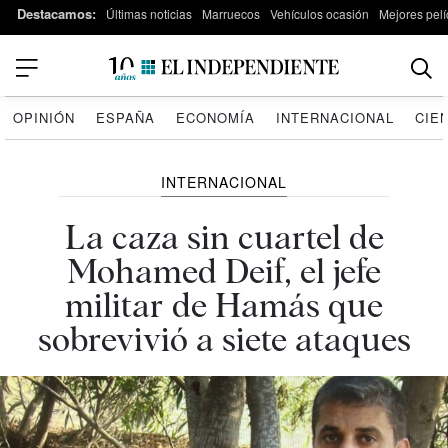
Destacamos:
Últimas noticias
Marruecos
Vehículos ocasión
Mejores pelí
OPINIÓN
ESPAÑA
ECONOMÍA
INTERNACIONAL
CIE
INTERNACIONAL
La caza sin cuartel de
Mohamed Deif, el jefe
militar de Hamás que
sobrevivió a siete ataques