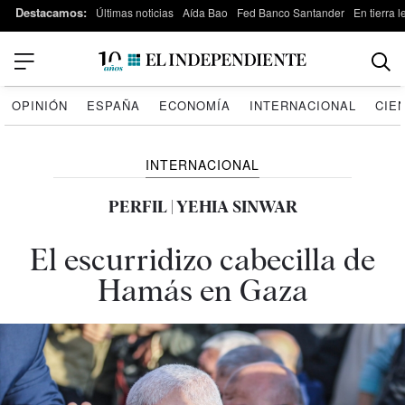
Destacamos:
Últimas noticias
Aída Bao
Fed Banco Santander
En tierra 
OPINIÓN
ESPAÑA
ECONOMÍA
INTERNACIONAL
CIE
INTERNACIONAL
PERFIL | YEHIA SINWAR
El escurridizo cabecilla de
Hamás en Gaza