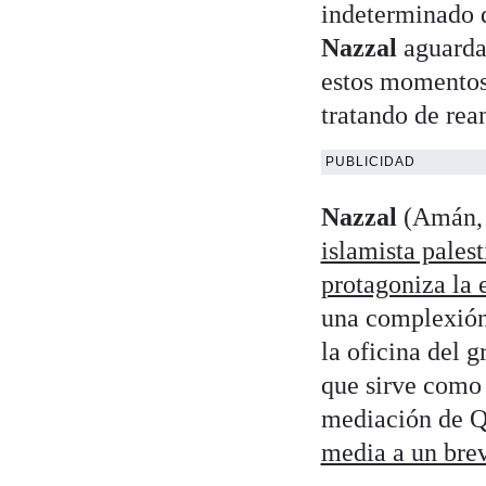
indeterminado d
Nazzal
aguarda 
estos momentos
tratando de rean
PUBLICIDAD
Nazzal
(Amán, 
islamista pales
protagoniza la 
una complexión 
la oficina del 
que sirve como 
mediación de Q
media a un brev