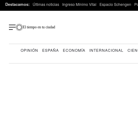
Destacamos:
Últimas noticias
Ingreso Mínimo Vital
Espacio Schengen
P
El tiempo en tu ciudad
OPINIÓN
ESPAÑA
ECONOMÍA
INTERNACIONAL
CIEN