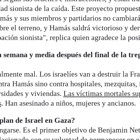
dad sionista de la caída. Este proyecto propues
ás y sus miembros y partidarios no cambiará 
bre el terreno, y Hamás saldrá victorioso y der
pación sionista", replica quien agradece la pos
 semana y media después del final de la tr
lmente mal. Los israelíes van a destruir la Fr
ntra Hamás sino contra hospitales, mezquitas, i
rsidades y viviendas.
Las víctimas mortales su
s
. Han asesinado a niños, mujeres y ancianos.
 plan de Israel en Gaza?
ngarse. Es el primer objetivo de Benjamin Ne
lacionado con su voluntad de permanecer en el