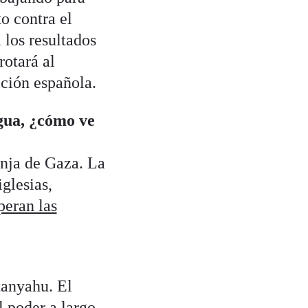
to contra el
los resultados
rotará al
ición española.
egua, ¿cómo ve
anja de Gaza. La
glesias,
peran las
tanyahu. El
 poder a largo