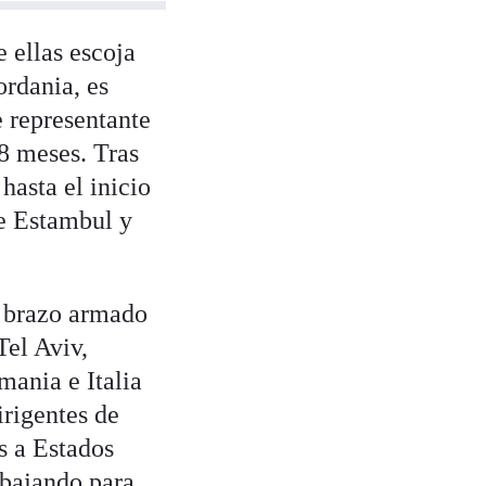
 ellas escoja
ordania, es
 representante
8 meses. Tras
 hasta el inicio
re Estambul y
l brazo armado
el Aviv,
mania e Italia
irigentes de
s a Estados
abajando para