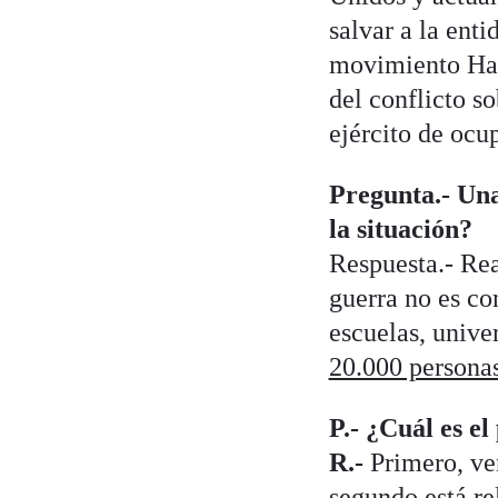
salvar a la enti
movimiento Ham
del conflicto so
ejército de ocu
Pregunta.- Una
la situación?
Respuesta.- Rea
guerra no es co
escuelas, unive
20.000 persona
P.- ¿Cuál es el
R.-
Primero, ve
segundo está re