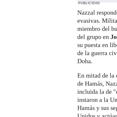
PUBLICIDAD
Nazzal responde
evasivas. Milit
miembro del bur
del grupo en
Jo
su puesta en lib
de la guerra ci
Doha.
En mitad de la 
de Hamás, Nazza
incluida la de "
instaron a la U
Hamás y sus seg
Unidos y actúan