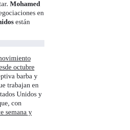
tar.
Mohamed
egociaciones en
nidos
están
movimiento
desde octubre
eptiva barba y
ue trabajan en
stados Unidos y
que, con
ce semana y