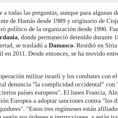
 a todas las preguntas, aunque para algunas de
ante de Hamás desde 1989 y originario de Cisj
ó político de la organización desde 1996. Fue
rdania
, donde permaneció detenido durante 1
ertad, se trasladó a
Damasco
. Residió en Siria
vil en 2011. Desde entonces, se ha movido ent
operación militar israelí y los combates con e
l denuncia "la complicidad occidental" con T
ciertos países europeos". El lunes Francia, Ale
nión Europea a adoptar sanciones contra "los d
uidores". "Estos tres regímenes están afiliado
 según sus órdenes e instrucciones, y están tr