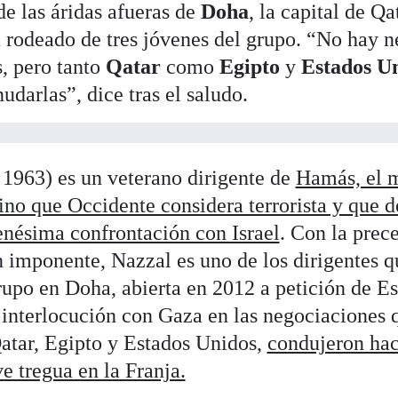
e las áridas afueras de
Doha
, la capital de Qa
rodeado de tres jóvenes del grupo. “No hay n
, pero tanto
Qatar
como
Egipto
y
Estados U
udarlas”, dice tras el saludo.
1963) es un veterano dirigente de
Hamás, el 
tino que Occidente considera terrorista y que 
enésima confrontación con Israel
. Con la prec
imponente, Nazzal es uno de los dirigentes q
grupo en Doha, abierta en 2012 a petición de E
interlocución con Gaza en las negociaciones 
atar, Egipto y Estados Unidos,
condujeron ha
e tregua en la Franja.