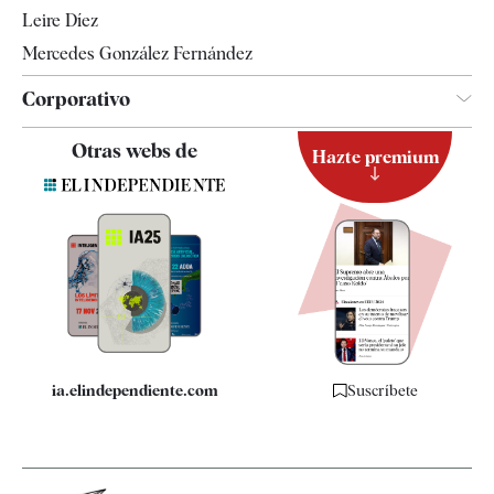
Leire Díez
Mercedes González Fernández
Corporativo
Contacto
Otras webs de
Hazte premium
Suscripción
Newsletter
Apps
Quiénes somos
Especificaciones
ia.elindependiente.com
Suscríbete