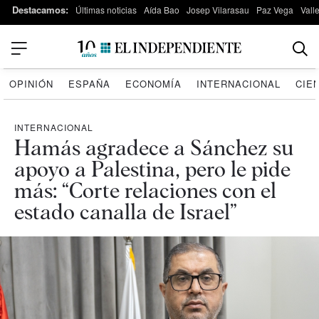
Destacamos:
Últimas noticias
Aída Bao
Josep Vilarasau
Paz Vega
Vall
OPINIÓN
ESPAÑA
ECONOMÍA
INTERNACIONAL
CIE
INTERNACIONAL
Hamás agradece a Sánchez su
apoyo a Palestina, pero le pide
más: “Corte relaciones con el
estado canalla de Israel”