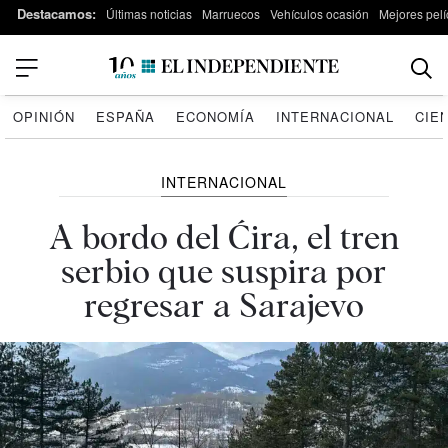
Destacamos:
Últimas noticias
Marruecos
Vehículos ocasión
Mejores pelí
OPINIÓN
ESPAÑA
ECONOMÍA
INTERNACIONAL
CIE
INTERNACIONAL
A bordo del Ćira, el tren
serbio que suspira por
regresar a Sarajevo