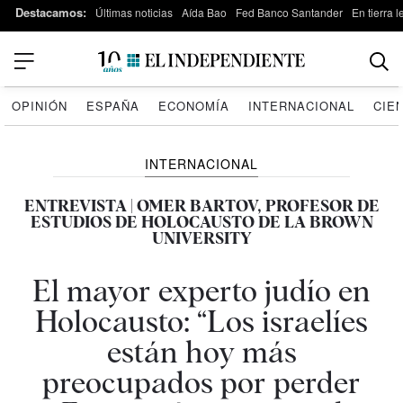
Destacamos:
Últimas noticias
Aída Bao
Fed Banco Santander
En tierra 
OPINIÓN
ESPAÑA
ECONOMÍA
INTERNACIONAL
CIE
INTERNACIONAL
ENTREVISTA | OMER BARTOV, PROFESOR DE
ESTUDIOS DE HOLOCAUSTO DE LA BROWN
UNIVERSITY
El mayor experto judío en
Holocausto: “Los israelíes
están hoy más
preocupados por perder