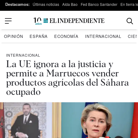
Destacamos:
Últimas noticias
Aída Bao
Fed Banco Santander
En tierra 
OPINIÓN
ESPAÑA
ECONOMÍA
INTERNACIONAL
CIE
INTERNACIONAL
La UE ignora a la justicia y
permite a Marruecos vender
productos agrícolas del Sáhara
ocupado