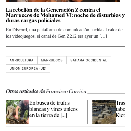
La rebelión de la Generación Z contra el
Marruecos de Mohamed VI: noche de disturbios y
duras cargas policiales
En Discord, una plataforma de comunicación nacida al calor de
los videojuegos, el canal de Gen Z212 era ayer un […]
AGRICULTURA
MARRUECOS
SÁHARA OCCIDENTAL
UNIÓN EUROPEA (UE)
Otros artículos de
Francisco Carrión
En busca de trufas
Tras la
blancas y vinos únicos
taber
en la tierra de [...]
Kioto