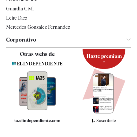
Tendencias
Guardia Civil
Leire Díez
Mercedes González Fernández
Corporativo
Contacto
Otras webs de
Hazte premium
Suscripción
Newsletter
Apps
Quiénes somos
Especificaciones
ia.elindependiente.com
Suscríbete