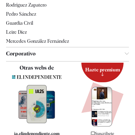
Rodríguez Zapatero
Televisión
Pedro Sánchez
Tendencias
Guardia Civil
Leire Díez
Mercedes González Fernández
Corporativo
Contacto
Otras webs de
Hazte premium
Suscripción
Newsletter
Apps
Quiénes somos
Especificaciones
ia.elindependiente.com
Suscríbete