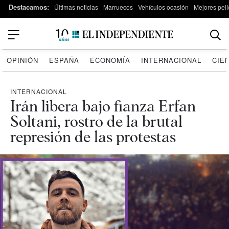
Destacamos:
Últimas noticias
Marruecos
Vehículos ocasión
Mejores pelí
OPINIÓN
ESPAÑA
ECONOMÍA
INTERNACIONAL
CIE
INTERNACIONAL
Irán libera bajo fianza Erfan
Soltani, rostro de la brutal
represión de las protestas