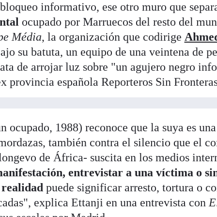
bloqueo informativo, ese otro muro que separa 
ntal
ocupado por Marruecos del resto del mun
pe Média
, la organización que codirige
Ahmed
ajo su batuta, un equipo de una veintena de pe
rata de arrojar luz sobre "un agujero negro in
x provincia española Reporteros Sin Fronteras
ún ocupado, 1988) reconoce que la suya es una 
 mordazas, también contra el silencio que el co
longevo de África- suscita en los medios inter
nifestación, entrevistar a una víctima o s
 realidad
puede significar arresto, tortura o c
icadas", explica Ettanji en una entrevista con
E