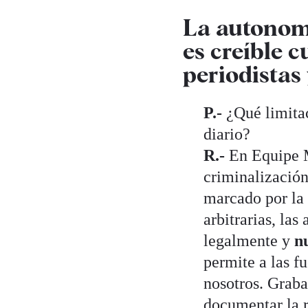
La autonom
es creíble c
periodistas 
P.-
¿Qué limitac
diario?
R.-
En Equipe M
criminalización
marcado por la 
arbitrarias, las
legalmente y
nu
permite a las f
nosotros. Graba
documentar la r