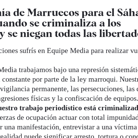
ía de Marruecos para el Sáh
uando se criminaliza a los
y se niegan todas las libertad
iones sufrís en Equipe Media para realizar vu
edia trabajamos bajo una represión sistemáti
 constante por parte de la ley marroqui. Nuestr
vigilancia permanente, las persecuciones, las
 agresiones físicas y la confiscación de equipo
estro trabajo periodístico está criminaliza
uerzas de ocupación actuar con total impunida
r una manifestación, entrevistar a una víctim
ealidad puede significar arresto, tortura o con