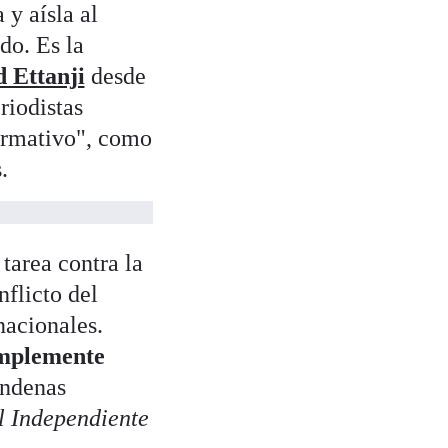
y aísla al
do. Es la
 Ettanji
desde
riodistas
formativo", como
.
tarea contra la
nflicto del
nacionales.
implemente
ondenas
l Independiente