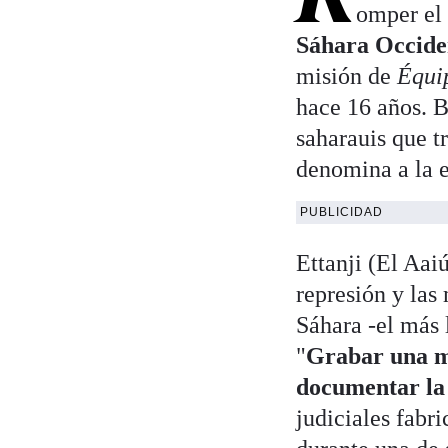
omper el 
Sáhara Occide
misión de
Équi
hace 16 años. B
saharauis que t
denomina a la e
PUBLICIDAD
Ettanji (El Aai
represión y las
Sáhara -el más 
"
Grabar una ma
documentar la
judiciales fabr