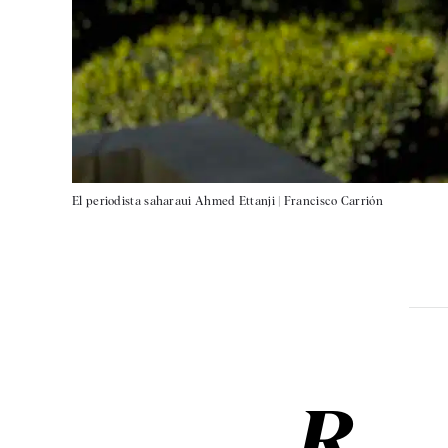
El periodista saharaui Ahmed Ettanji |
Francisco Carrión
R