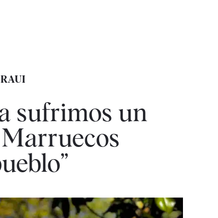
ARAUI
ra sufrimos un
e Marruecos
pueblo”