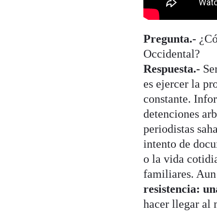
Pregunta.-
¿Cóm
Occidental?
Respuesta.-
Ser
es ejercer la p
constante. Info
detenciones arbi
periodistas sah
intento de docu
o la vida cotid
familiares. Aun
resistencia: u
hacer llegar al