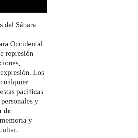
s del Sáhara
hara Occidental
de represión
ciones,
e expresión. Los
 cualquier
stas pacíficas
 personales y
a de
a memoria y
ultar.