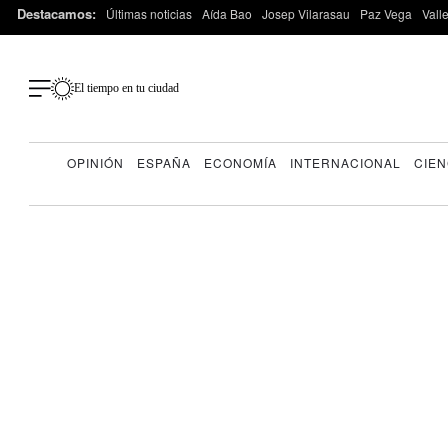
Destacamos:
Últimas noticias
Aída Bao
Josep Vilarasau
Paz Vega
Vall
El tiempo en tu ciudad
OPINIÓN
ESPAÑA
ECONOMÍA
INTERNACIONAL
CIEN