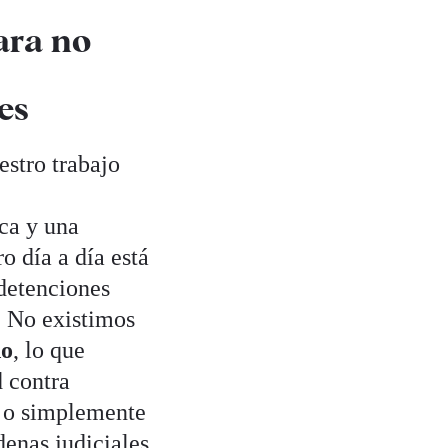
ara no
es
estro trabajo
ca y una
o día a día está
 detenciones
s. No existimos
do
, lo que
d contra
a o simplemente
denas judiciales