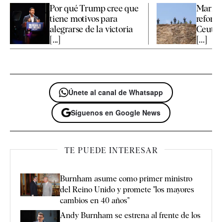
Por qué Trump cree que
Marrue
tiene motivos para
reforza
alegrarse de la victoria
Ceuta 
[...]
[...]
Únete al canal de Whatsapp
Síguenos en Google News
TE PUEDE INTERESAR
Burnham asume como primer ministro
del Reino Unido y promete "los mayores
cambios en 40 años"
Andy Burnham se estrena al frente de los