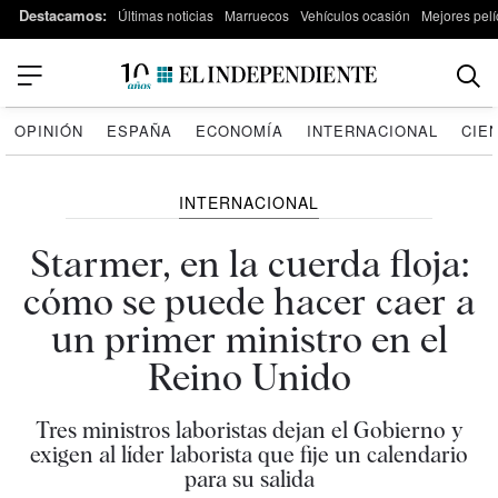
Destacamos:
Últimas noticias
Marruecos
Vehículos ocasión
Mejores pelí
OPINIÓN
ESPAÑA
ECONOMÍA
INTERNACIONAL
CIE
INTERNACIONAL
Starmer, en la cuerda floja:
cómo se puede hacer caer a
un primer ministro en el
Reino Unido
Tres ministros laboristas dejan el Gobierno y
exigen al líder laborista que fije un calendario
para su salida