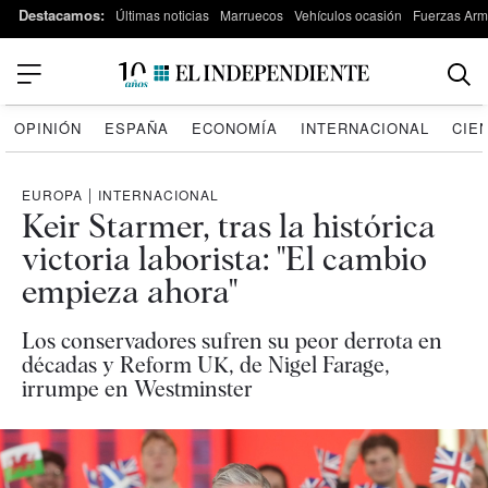
Destacamos:
Últimas noticias
Marruecos
Vehículos ocasión
Fuerzas Arm
OPINIÓN
ESPAÑA
ECONOMÍA
INTERNACIONAL
CIE
EUROPA
|
INTERNACIONAL
Keir Starmer, tras la histórica
victoria laborista: "El cambio
empieza ahora"
Los conservadores sufren su peor derrota en
décadas y Reform UK, de Nigel Farage,
irrumpe en Westminster