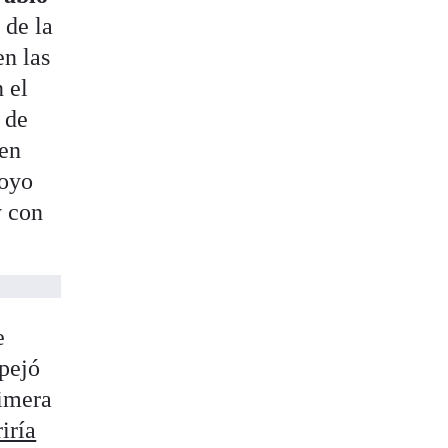
 de la
en las
 el
 de
 en
poyo
y con
e
spejó
rimera
iría