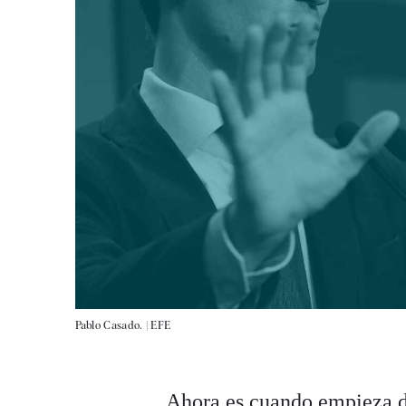
Pablo Casado. |
EFE
Ahora es cuando empieza d