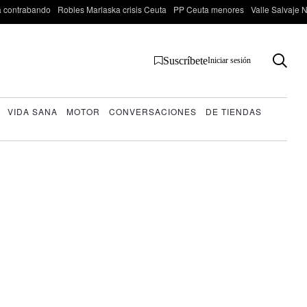
 contrabando
Robles Marlaska crisis Ceuta
PP Ceuta menores
Valle Salvaje N
Suscríbete
Iniciar sesión
VIDA SANA
MOTOR
CONVERSACIONES
DE TIENDAS