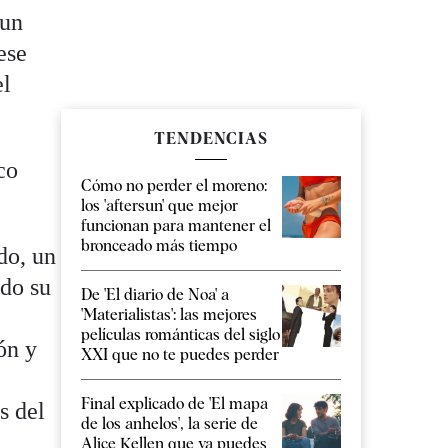
 un
ese
el
TENDENCIAS
co
Cómo no perder el moreno:
los 'aftersun' que mejor
funcionan para mantener el
bronceado más tiempo
do, un
ido su
De 'El diario de Noa' a
'Materialistas': las mejores
películas románticas del siglo
ón y
XXI que no te puedes perder
Final explicado de 'El mapa
s del
de los anhelos', la serie de
Alice Kellen que ya puedes