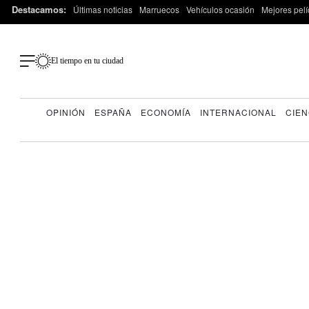
Destacamos:
Últimas noticias
Marruecos
Vehículos ocasión
Mejores pelí
El tiempo en tu ciudad
OPINIÓN
ESPAÑA
ECONOMÍA
INTERNACIONAL
CIEN