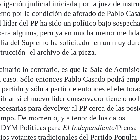
tigación judicial iniciada por la juez de instr
remo
por la condición de aforado de Pablo Cas
 líder del PP ha sido un político bajo sospecha
 para algunos, pero ya en mucha menor medida
lía del Supremo ha solicitado -en un muy dur
strucción- el archivo de la pieza.
rdinario lo contrario, es que la Sala de Admisi
el caso. Sólo entonces Pablo Casado podrá emp
 partido y sólo a partir de entonces el elector
ibrar si el nuevo líder conservador tiene o no 
ecesarias para devolver al PP cerca de las pos
empo. De momento, y a tenor de los datos
e DYM Politicas para
El Independiente
/Prensa
pios votantes tradicionales del Partido Popular