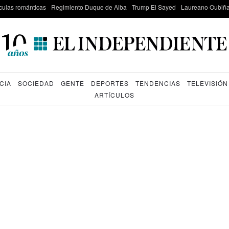
culas románticas
Regimiento Duque de Alba
Trump El Sayed
Laureano Oubiña
CIA
SOCIEDAD
GENTE
DEPORTES
TENDENCIAS
TELEVISIÓN
ARTÍCULOS