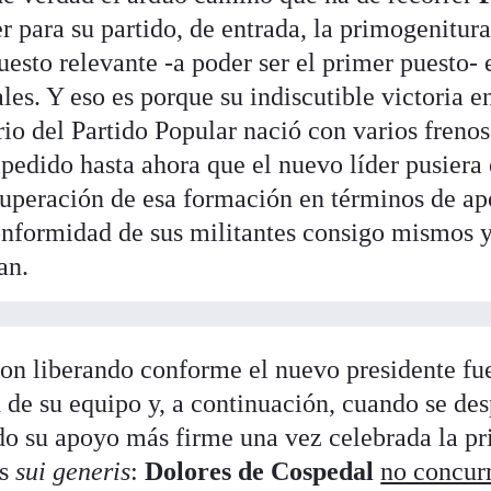
r para su partido, de entrada, la primogenitura
uesto relevante -a poder ser el primer puesto- 
es. Y eso es porque su indiscutible victoria en
o del Partido Popular nació con varios frenos
edido hasta ahora que el nuevo líder pusiera
cuperación de esa formación en términos de a
onformidad de sus militantes consigo mismos 
an.
ron liberando conforme el nuevo presidente fu
de su equipo y, a continuación, cuando se de
sido su apoyo más firme una vez celebrada la p
as
sui generis
:
Dolores de Cospedal
no concurr