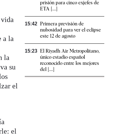
prisión para cinco exjefes de
ETA [...]
e
 vida
Primera previsión de
15:42
nubosidad para ver el eclipse
este 12 de agosto
 a la
El Riyadh Air Metropolitano,
15:23
n la
único estadio español
reconocido entre los mejores
iva su
del [...]
los
lzar el
ía
le: el