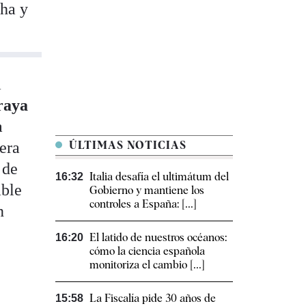
ha y
a
raya
a
era
ÚLTIMAS NOTICIAS
 de
Italia desafía el ultimátum del
16:32
able
Gobierno y mantiene los
controles a España: [...]
n
El latido de nuestros océanos:
16:20
cómo la ciencia española
monitoriza el cambio [...]
La Fiscalía pide 30 años de
15:58