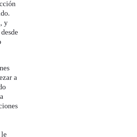
ucción
ado.
, y
 desde
o
ones
ezar a
ado
la
iciones
 le