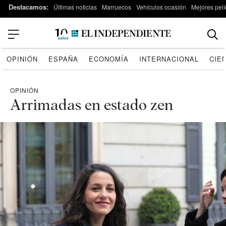
Destacamos:
Últimas noticias
Marruecos
Vehículos ocasión
Mejores pelí
OPINIÓN
ESPAÑA
ECONOMÍA
INTERNACIONAL
CIE
OPINIÓN
Arrimadas en estado zen