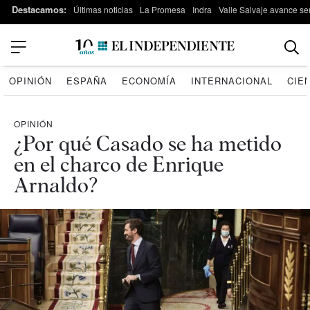
Destacamos:
Últimas noticias
La Promesa
Indra
Valle Salvaje avance s
OPINIÓN
ESPAÑA
ECONOMÍA
INTERNACIONAL
CIE
OPINIÓN
¿Por qué Casado se ha metido
en el charco de Enrique
Arnaldo?