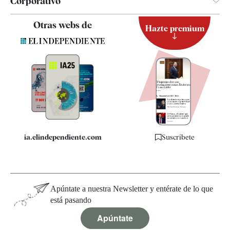
Corporativo
Contacto
Otras webs de
Hazte premium
Suscripción
Newsletter
Apps
Quiénes somos
Especificaciones
ia.elindependiente.com
Suscríbete
Apúntate a nuestra Newsletter y entérate de lo que
está pasando
Apúntate