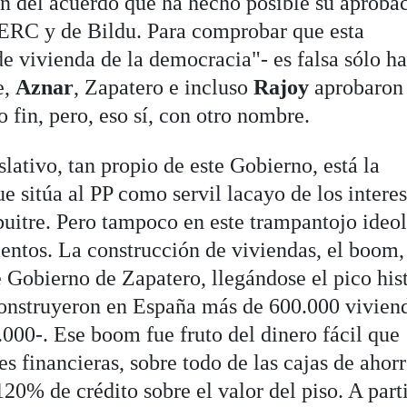
ón del acuerdo que ha hecho posible su aproba
 ERC y de Bildu. Para comprobar que esta
de vivienda de la democracia"- es falsa sólo h
e,
Aznar
, Zapatero e incluso
Rajoy
aprobaron
fin, pero, eso sí, con otro nombre.
lativo, tan propio de este Gobierno, está la
e sitúa al PP como servil lacayo de los intere
 buitre. Pero tampoco en este trampantojo ideo
ntos. La construcción de viviendas, el boom,
e Gobierno de Zapatero, llegándose el pico his
construyeron en España más de 600.000 viviend
000-. Ese boom fue fruto del dinero fácil que
s financieras, sobre todo de las cajas de ahor
120% de crédito sobre el valor del piso. A part