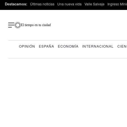
Destacamos:
Últimas noticias
Una nueva vida
Valle Salvaje
Ingreso Míni
El tiempo en tu ciudad
OPINIÓN
ESPAÑA
ECONOMÍA
INTERNACIONAL
CIEN