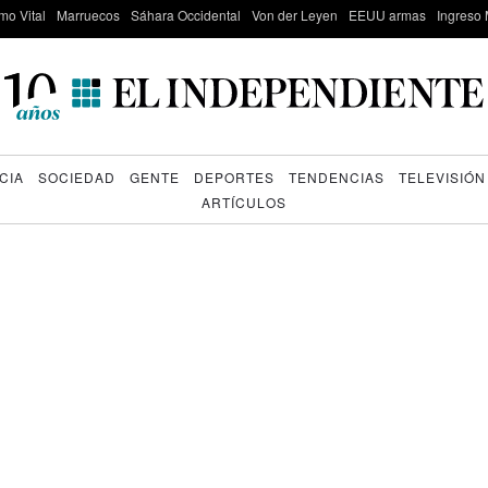
mo Vital
Marruecos
Sáhara Occidental
Von der Leyen
EEUU armas
Ingreso 
CIA
SOCIEDAD
GENTE
DEPORTES
TENDENCIAS
TELEVISIÓN
ARTÍCULOS