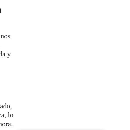
u
enos
.
da y
vado,
a, lo
hora.