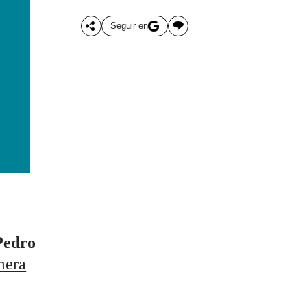
Seguir en
Pedro
mera