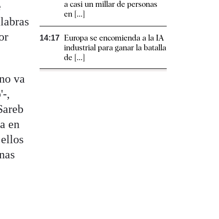
a casi un millar de personas
e
en [...]
labras
or
Europa se encomienda a la IA
14:17
industrial para ganar la batalla
de [...]
rno va
'-,
Sareb
da en
ellos
onas