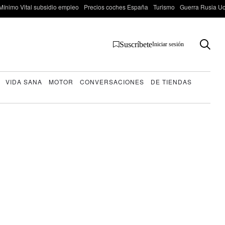
Mínimo Vital subsidio empleo
Precios coches España
Turismo
Guerra Rusia Ucr
Suscríbete
Iniciar sesión
VIDA SANA
MOTOR
CONVERSACIONES
DE TIENDAS