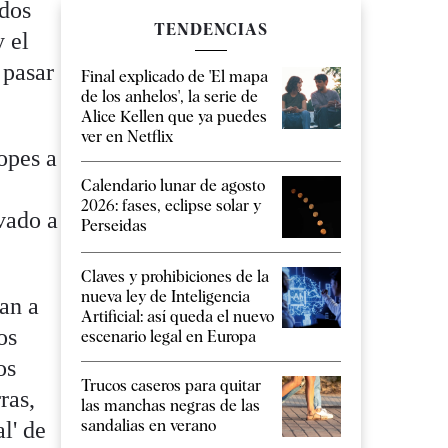
dos
TENDENCIAS
y el
 pasar
Final explicado de 'El mapa
de los anhelos', la serie de
Alice Kellen que ya puedes
ver en Netflix
opes a
Calendario lunar de agosto
2026: fases, eclipse solar y
vado a
Perseidas
Claves y prohibiciones de la
nueva ley de Inteligencia
man a
Artificial: así queda el nuevo
os
escenario legal en Europa
os
Trucos caseros para quitar
ras,
las manchas negras de las
sandalias en verano
l' de