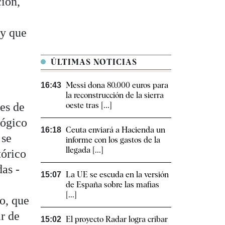
ción,
ay que
ÚLTIMAS NOTICIAS
Messi dona 80.000 euros para
16:43
la reconstrucción de la sierra
ses de
oeste tras [...]
lógico
Ceuta enviará a Hacienda un
16:18
 se
informe con los gastos de la
llegada [...]
tórico
as -
La UE se escuda en la versión
15:07
de España sobre las mafias
[...]
ro, que
ir de
El proyecto Radar logra cribar
15:02