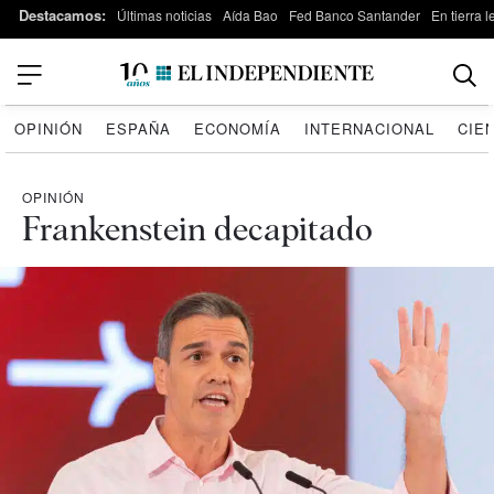
Destacamos:
Últimas noticias
Aída Bao
Fed Banco Santander
En tierra 
OPINIÓN
ESPAÑA
ECONOMÍA
INTERNACIONAL
CIE
OPINIÓN
Frankenstein decapitado