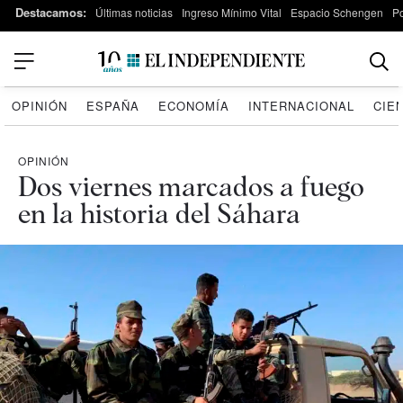
Destacamos:
Últimas noticias
Ingreso Mínimo Vital
Espacio Schengen
P
OPINIÓN
ESPAÑA
ECONOMÍA
INTERNACIONAL
CIE
OPINIÓN
Dos viernes marcados a fuego
en la historia del Sáhara