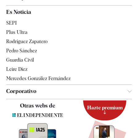
España
Es Noticia
Economía
SEPI
Internacional
Plus Ultra
Gente
Rodríguez Zapatero
Televisión
Pedro Sánchez
Tendencias
Guardia Civil
Leire Díez
Mercedes González Fernández
Corporativo
Contacto
Otras webs de
Hazte premium
Suscripción
Newsletter
Apps