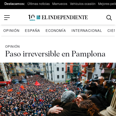
Destacamos:
Últimas noticias
Marruecos
Vehículos ocasión
Mejores pelí
OPINIÓN
ESPAÑA
ECONOMÍA
INTERNACIONAL
CIE
OPINIÓN
Paso irreversible en Pamplona