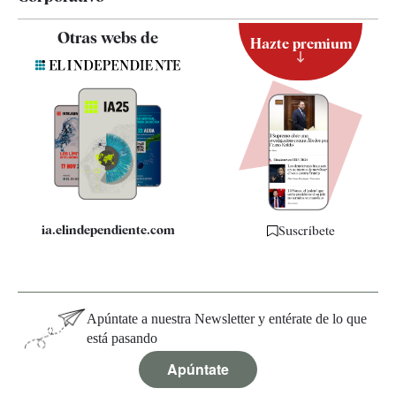
Contacto
Otras webs de
Hazte premium
Suscripción
Newsletter
Apps
Quiénes somos
Especificaciones
ia.elindependiente.com
Suscríbete
Apúntate a nuestra Newsletter y entérate de lo que
está pasando
Apúntate