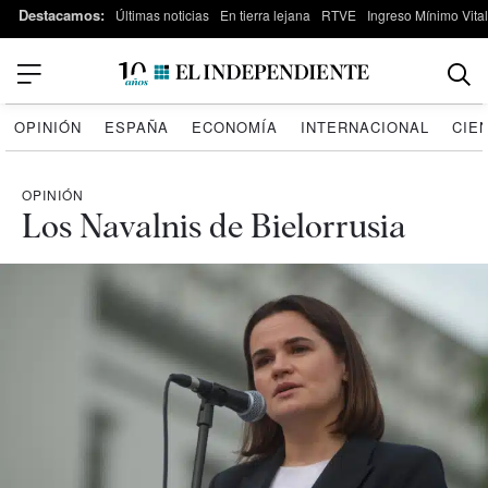
Destacamos:
Últimas noticias
En tierra lejana
RTVE
Ingreso Mínimo Vital
OPINIÓN
ESPAÑA
ECONOMÍA
INTERNACIONAL
CIE
OPINIÓN
Los Navalnis de Bielorrusia