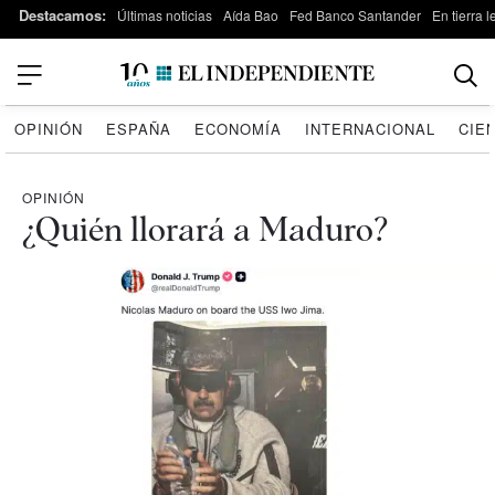
Destacamos:
Últimas noticias
Aída Bao
Fed Banco Santander
En tierra 
OPINIÓN
ESPAÑA
ECONOMÍA
INTERNACIONAL
CIE
OPINIÓN
¿Quién llorará a Maduro?