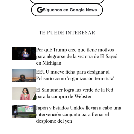
Síguenos en Google News
TE PUEDE INTERESAR
Por qué Trump cree que tiene motivos
para alegrarse de la victoria de El Sayed
en Michigan
EEUU mueve ficha para designar al
Polisario como "organización terrorista"
El Santander logra luz verde de la Fed
para la compra de Webster
Japón y Estados Unidos llevan a cabo una
intervención conjunta para frenar el
desplome del yen