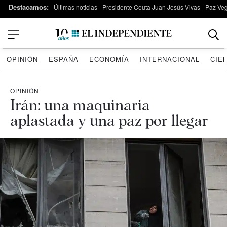
Destacamos:
Últimas noticias
Presidente Ceuta Juan Jesús Vivas
Paz Ve
OPINIÓN
ESPAÑA
ECONOMÍA
INTERNACIONAL
CIE
OPINIÓN
Irán: una maquinaria
aplastada y una paz por llegar