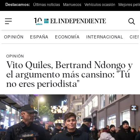
Destacamos:
Últimas noticias
Marruecos
Vehículos ocasión
Mejores pelí
OPINIÓN
ESPAÑA
ECONOMÍA
INTERNACIONAL
CIE
OPINIÓN
Vito Quiles, Bertrand Ndongo y
el argumento más cansino: "Tú
no eres periodista"