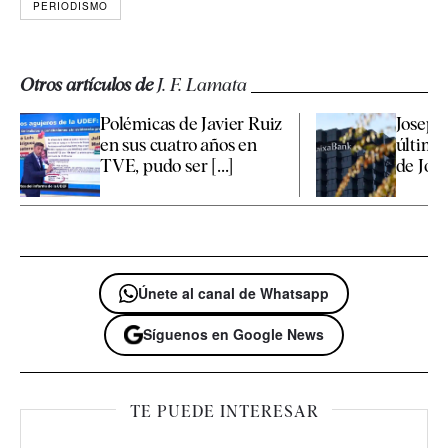
PERIODISMO
Otros artículos de
J. F. Lamata
Polémicas de Javier Ruiz
Josep V
en sus cuatro años en
última 
TVE, pudo ser [...]
de Jord
Únete al canal de Whatsapp
Síguenos en Google News
TE PUEDE INTERESAR