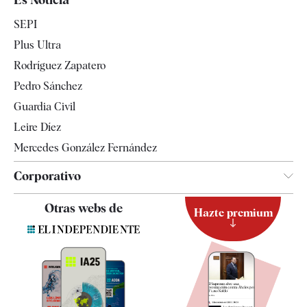
Economía
SEPI
Internacional
Plus Ultra
Gente
Rodríguez Zapatero
Televisión
Pedro Sánchez
Tendencias
Guardia Civil
Leire Díez
Mercedes González Fernández
Corporativo
Contacto
Otras webs de
Hazte premium
Suscripción
Newsletter
Apps
Quiénes somos
Especificaciones