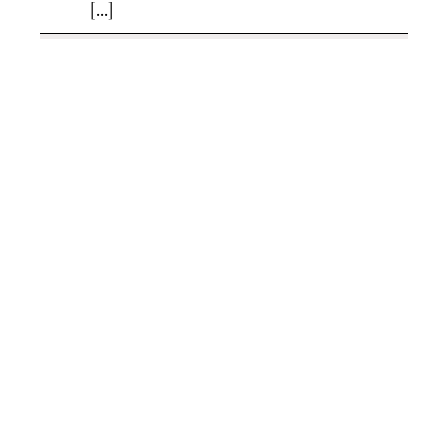
[...]