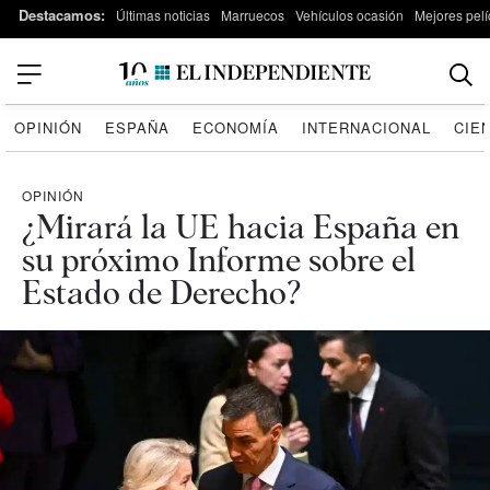
Destacamos:
Últimas noticias
Marruecos
Vehículos ocasión
Mejores pelí
OPINIÓN
ESPAÑA
ECONOMÍA
INTERNACIONAL
CIE
OPINIÓN
¿Mirará la UE hacia España en
su próximo Informe sobre el
Estado de Derecho?