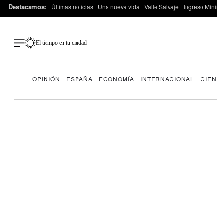
Destacamos:
Últimas noticias
Una nueva vida
Valle Salvaje
Ingreso Míni
El tiempo en tu ciudad
OPINIÓN
ESPAÑA
ECONOMÍA
INTERNACIONAL
CIEN