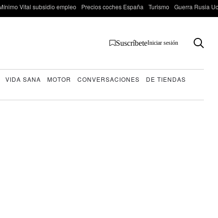
Mínimo Vital subsidio empleo
Precios coches España
Turismo
Guerra Rusia Ucr
Suscríbete
Iniciar sesión
VIDA SANA
MOTOR
CONVERSACIONES
DE TIENDAS