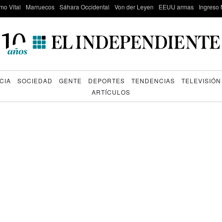
mo Vital
Marruecos
Sáhara Occidental
Von der Leyen
EEUU armas
Ingreso 
CIA
SOCIEDAD
GENTE
DEPORTES
TENDENCIAS
TELEVISIÓN
ARTÍCULOS