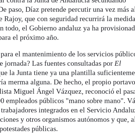
ar contra la Junta de Andalucía secundando
 De paso, Díaz pretende percutir una vez más a
e Rajoy, que con seguridad recurrirá la medid
on todo, el Gobierno andaluz ya ha provisionad
para el próximo año.
para el mantenimiento de los servicios públic
e jornada? Las fuentes consultadas por
El
ue la Junta tiene ya una plantilla suficientem
ría merma alguna. De hecho, el propio portavo
alista Miguel Ángel Vázquez, reconoció el pas
800 empleados públicos "mano sobre mano". V
e trabajadores integrados en el Servicio Andalu
iones y otros organismos autónomos y que, a
 potestades públicas.