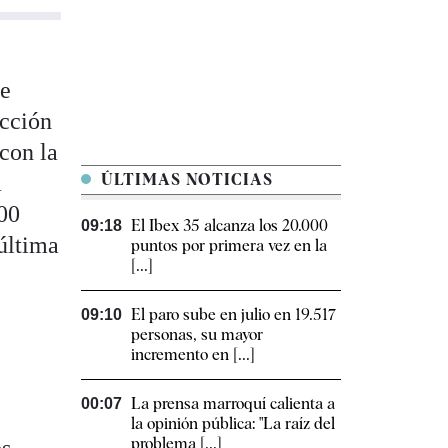
ue
acción
con la
a
ÚLTIMAS NOTICIAS
900
El Ibex 35 alcanza los 20.000
09:18
última
puntos por primera vez en la
[...]
El paro sube en julio en 19.517
09:10
personas, su mayor
incremento en [...]
La prensa marroquí calienta a
00:07
la opinión pública: "La raíz del
problema [...]