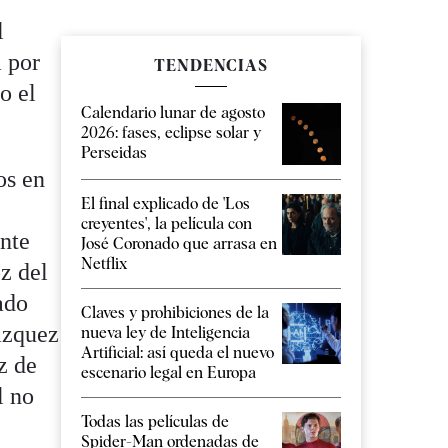
l
a por
TENDENCIAS
o el
Calendario lunar de agosto
2026: fases, eclipse solar y
Perseidas
os en
El final explicado de 'Los
creyentes', la película con
ente
José Coronado que arrasa en
Netflix
z del
ado
Claves y prohibiciones de la
ázquez
nueva ley de Inteligencia
Artificial: así queda el nuevo
z de
escenario legal en Europa
l no
Todas las películas de
Spider-Man ordenadas de