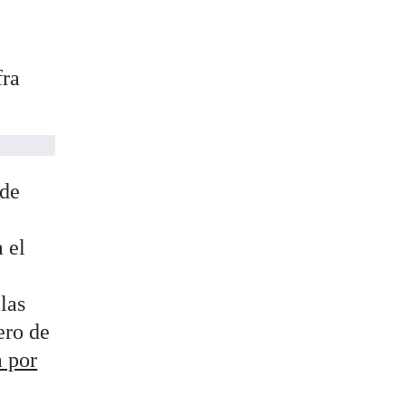
fra
 de
 el
las
ero de
 por