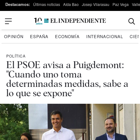
Destacamos:
Últimas noticias
Aída Bao
Josep Vilarasau
Paz Vega
Vall
OPINIÓN
ESPAÑA
ECONOMÍA
INTERNACIONAL
CIE
POLÍTICA
El PSOE avisa a Puigdemont:
"Cuando uno toma
determinadas medidas, sabe a
lo que se expone"